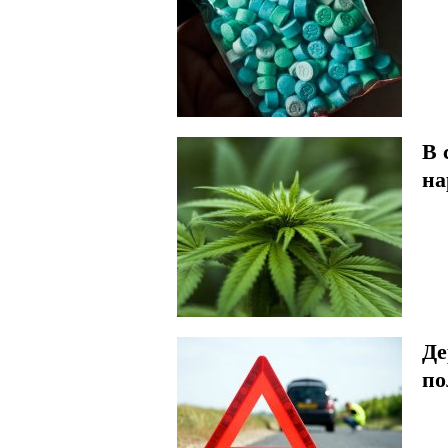
В 
на
Де
по