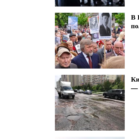
В 
по
Ки
— 