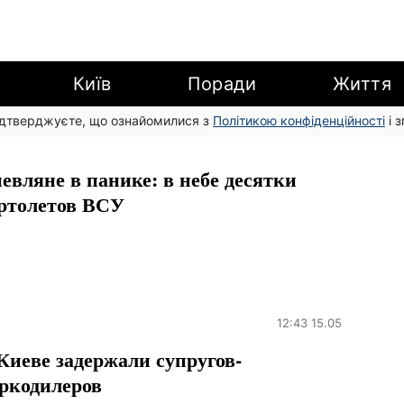
Київ
Поради
Життя
підтверджуєте, що ознайомилися з
Політикою конфіденційності
і 
евляне в панике: в небе десятки
ртолетов ВСУ
12:43 15.05
Киеве задержали супругов-
ркодилеров