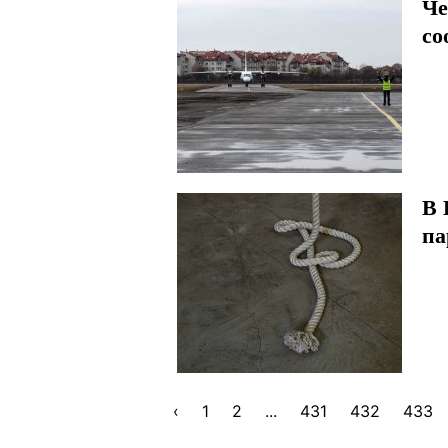
Че
со
В 
па
‹
1
2
...
431
432
433