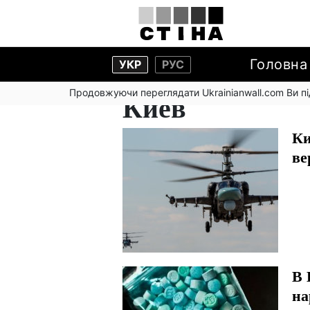
Головна
УКР
РУС
Продовжуючи переглядати Ukrainianwall.com Ви 
Киев
Ки
ве
В 
на