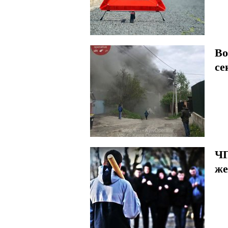
Во
се
ЧП
же