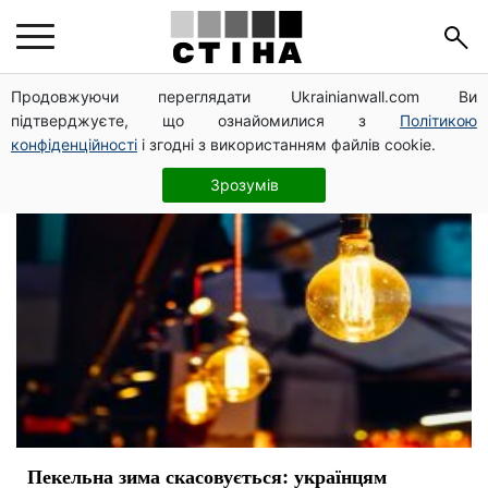
Минэнерго
Продовжуючи переглядати Ukrainianwall.com Ви
підтверджуєте, що ознайомилися з
Політикою
конфіденційності
і згодні з використанням файлів cookie.
Зрозумів
Пекельна зима скасовується: українцям