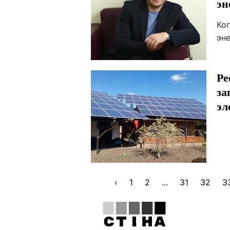
эн
Ко
эн
Ре
за
эл
‹
1
2
...
31
32
3