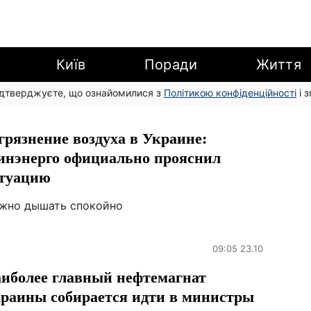
Київ
Поради
Життя
підтверджуєте, що ознайомилися з
Політикою конфіденційності
і 
грязнение воздуха в Украине:
нэнерго официально прояснил
туацию
жно дышать спокойно
09:05 23.10
иболее главный нефтемагнат
раины собирается идти в министры