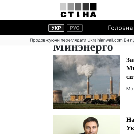
Головна
УКР
РУС
Продовжуючи переглядати Ukrainianwall.com Ви 
Минэнерго
За
Ми
си
Мо
На
Ук