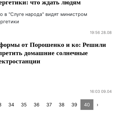
ергетики: что ждать людям
го в "Слуге народа" видят министром
ергетики
19:56 28.08
формы от Порошенко и ко: Решили
претить домашние солнечные
ектростанции
16:03 09.04
3
34
35
36
37
38
39
40
›