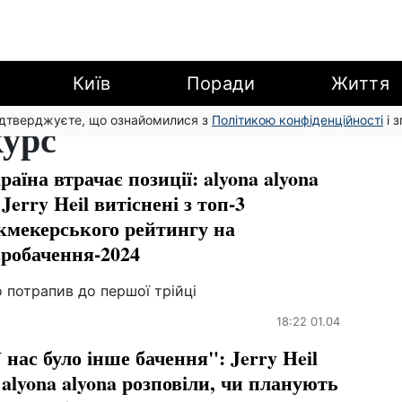
Київ
Поради
Життя
підтверджуєте, що ознайомилися з
курс
Політикою конфіденційності
і 
раїна втрачає позиції: alyona alyona
 Jerry Heil витіснені з топ-3
кмекерського рейтингу на
робачення-2024
 потрапив до першої трійці
18:22 01.04
 нас було інше бачення": Jerry Heil
 alyona alyona розповіли, чи планують