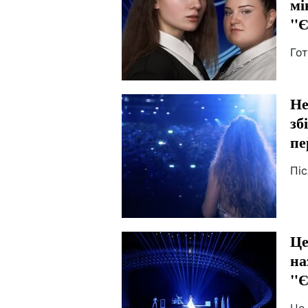
мі
"Є
Го
Не
зб
пе
Піс
Це
на
"Є