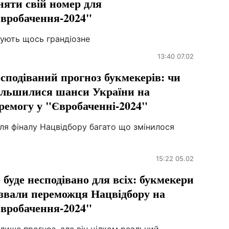
няти свій номер для
вробачення-2024"
тують щось грандіозне
13:40 07.02
сподіваний прогноз букмекерів: чи
ільшилися шанси України на
ремогу у "Євробаченні-2024"
ля фіналу Нацвідбору багато що змінилося
15:22 05.02
 буде несподівано для всіх: букмекери
звали переможця Нацвідбору на
вробачення-2024"