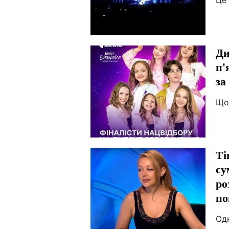
Це 
Ди
п'
за
Що 
Ті
су
ро
по
Од