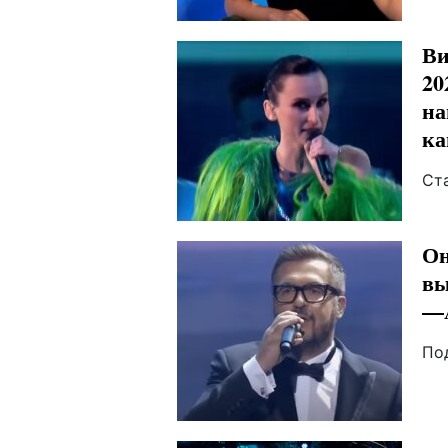
Ви
20
на
ка
Ст
Он
вы
—A
По