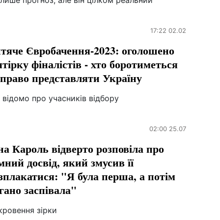
лише прогноз, але він цілком реальний
17:22 02.02
тяче Євробачення-2023: оголошено
ятірку фіналістів - хто боротиметься
 право представляти Україну
відомо про учасників відбору
02:00 25.07
на Кароль відверто розповіла про
мний досвід, який змусив її
зплакатися: "Я була перша, а потім
гано заспівала"
кровення зірки