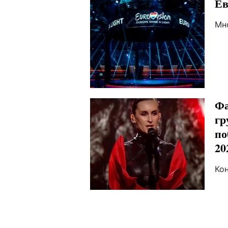
Ев
Мн
Фа
гр
по
20
Ко