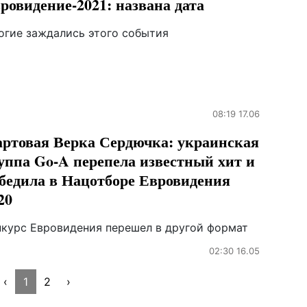
ровидение-2021: названа дата
огие заждались этого события
08:19 17.06
ртовая Верка Сердючка: украинская
уппа Go-A перепела известный хит и
бедила в Нацотборе Евровидения
20
нкурс Евровидения перешел в другой формат
02:30 16.05
‹
1
2
›