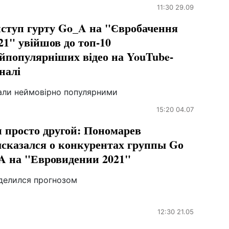
11:30 29.09
ступ гурту Go_A на "Євробачення
21" увійшов до топ-10
йпопулярніших відео на YouTube-
налі
али неймовірно популярними
15:20 04.07
 просто другой: Пономарев
сказался о конкурентах группы Gо
 на "Евровидении 2021"
делился прогнозом
12:30 21.05