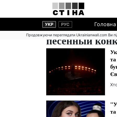
Головна
УКР
РУС
Продовжуючи переглядати Ukrainianwall.com Ви 
песенный кон
Ук
та
бу
Єв
Хто
"У
та