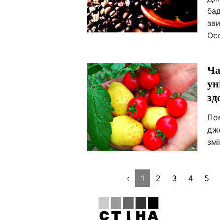
бад
зви
Ос
Ча
ун
зд
Пом
дже
змі
‹
1
2
3
4
5