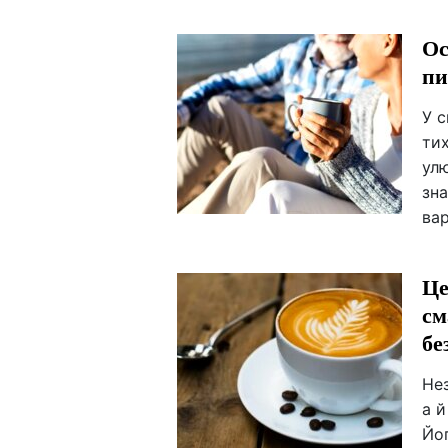
Ос
пи
У с
тих
улю
зна
ва
Це
см
бе
Нез
а й
Йог