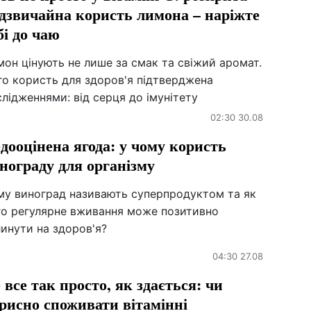
дзвичайна користь лимона – наріжте
бі до чаю
он цінують не лише за смак та свіжий аромат.
го користь для здоров'я підтверджена
лідженнями: від серця до імунітету
02:30 30.08
дооцінена ягода: у чому користь
нограду для організму
му виноград називають суперпродуктом та як
го регулярне вживання може позитивно
инути на здоров'я?
04:30 27.08
 все так просто, як здається: чи
рисно споживати вітамінні