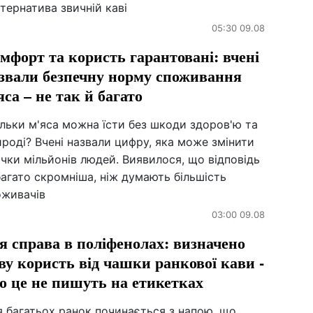
тернатива звичній каві
05:30 09.08
мфорт та користь гарантовані: вчені
звали безпечну норму споживання
яса – не так й багато
льки м'яса можна їсти без шкоди здоров'ю та
роді? Вчені назвали цифру, яка може змінити
чки мільйонів людей. Виявилося, що відповідь
агато скромніша, ніж думають більшість
оживачів
03:00 09.08
я справа в поліфенолах: визначено
ву користь від чашки ранкової кави -
о це не пишуть на етикетках
 багатьох ранок починається з напою, що