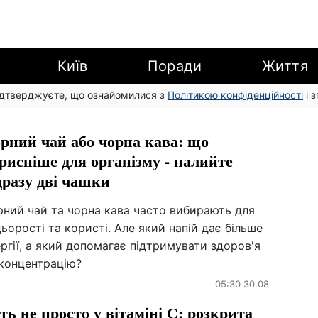
Київ
Поради
Життя
підтверджуєте, що ознайомилися з
Політикою конфіденційності
і 
рний чай або чорна кава: що
рисніше для організму - налийте
дразу дві чашки
рний чай та чорна кава часто вибирають для
ьорості та користі. Але який напій дає більше
ргії, а який допомагає підтримувати здоров'я
 концентрацію?
05:30 30.08
ть не просто у вітаміні С: розкрита