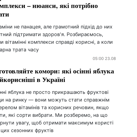
мплекси – нюанси, які потрібно
ати
аміни не панацея, але грамотний підхід до них
тний підтримати здоров'я. Розбираємось,
и вітамінні комплекси справді корисні, а коли
арна трата часу
05:00 23.08
готовляйте комори: які осінні яблука
йкорисніші в Україні
нні яблука не просто прикрашають фруктові
ди на ринку — вони можуть стати справжнім
ерелом вітамінів та корисних речовин, якщо
ти, які сорти вибрати. Ми розберемо, на що
ернути увагу, щоб отримати максимум користі
 цих сезонних фруктів