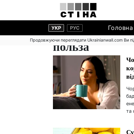
Головна
УКР
РУС
Продовжуючи переглядати Ukrainianwall.com Ви 
польза
Чо
ко
ві
Чо
бад
ене
та
Су