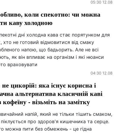
05:30 12.08
обливо, коли спекотно: чи можна
ти каву холодною
пекотні дні холодна кава стає порятунком для
, хто не готовий відмовитися від смаку
бленого напою, що бадьорить. Але не всі
ють, як він впливає на організм і які нюанси
рто враховувати
04:30 12.08
 не цикорій: яка існує корисна і
ачна альтернатива класичній каві
з кофеїну - візьміть на замітку
вичайний напій, який не тільки тішить смаком,
 піклується про здоров'я кишечника та серце.
о можна пити без обмежень - це гідна