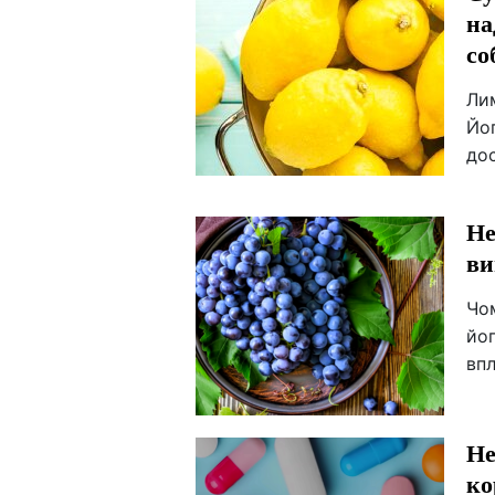
на
со
Лим
Йо
дос
Не
ви
Чо
йо
впл
Не
ко