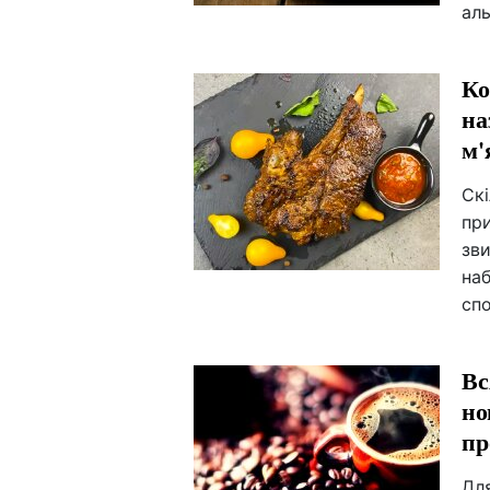
аль
Ко
на
м'
Скі
при
зви
наб
сп
Вс
но
пр
Для