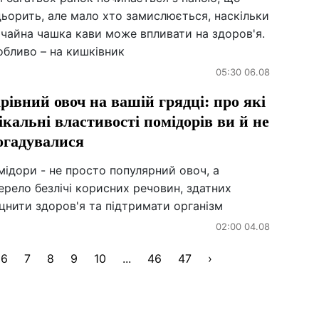
ьорить, але мало хто замислюється, наскільки
чайна чашка кави може впливати на здоров'я.
обливо – на кишківник
05:30 06.08
рівний овоч на вашій грядці: про які
ікальні властивості помідорів ви й не
огадувалися
ідори - не просто популярний овоч, а
рело безлічі корисних речовин, здатних
цнити здоров'я та підтримати організм
02:00 04.08
6
7
8
9
10
...
46
47
›