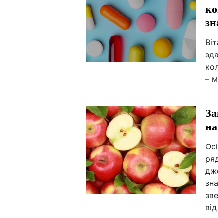
ко
зн
Віт
зда
кол
– м
За
на
Осі
ря
дж
зна
зв
від