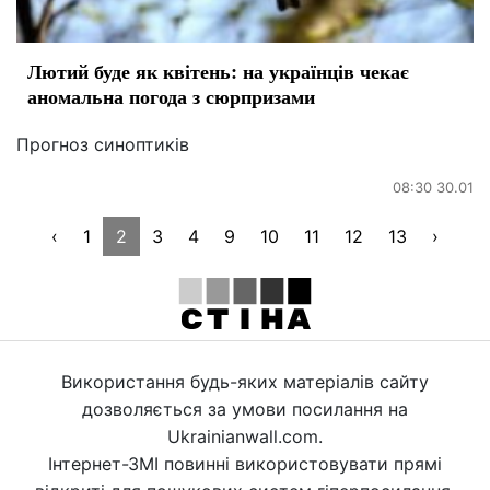
Лютий буде як квітень: на українців чекає
аномальна погода з сюрпризами
Прогноз синоптиків
08:30 30.01
‹
1
2
3
4
9
10
11
12
13
›
Використання будь-яких матеріалів сайту
дозволяється за умови посилання на
Ukrainianwall.com.
Інтернет-ЗМІ повинні використовувати прямі