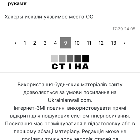
руками
Хакеры искали уязвимое место ОС
17:29 24.05
‹
1
2
3
4
9
10
11
12
13
›
Використання будь-яких матеріалів сайту
дозволяється за умови посилання на
Ukrainianwall.com.
Інтернет-ЗМІ повинні використовувати прямі
відкриті для пошукових систем гіперпосилання.
Посилання має розміщуватися в підзаголовку або в
першому абзаці матеріалу. Редакція може не
поділяти точку зору авторів статей та