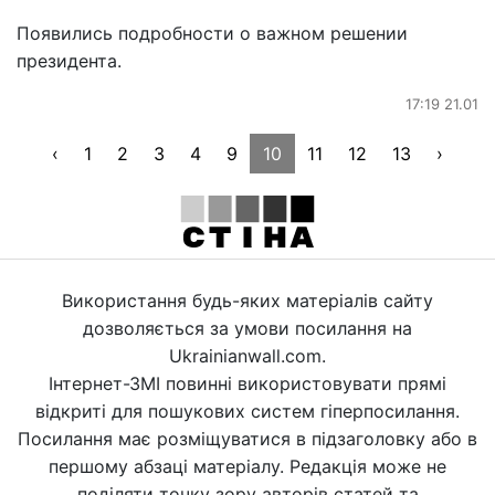
Появились подробности о важном решении
президента.
17:19 21.01
‹
1
2
3
4
9
10
11
12
13
›
Використання будь-яких матеріалів сайту
дозволяється за умови посилання на
Ukrainianwall.com.
Інтернет-ЗМІ повинні використовувати прямі
відкриті для пошукових систем гіперпосилання.
Посилання має розміщуватися в підзаголовку або в
першому абзаці матеріалу. Редакція може не
поділяти точку зору авторів статей та