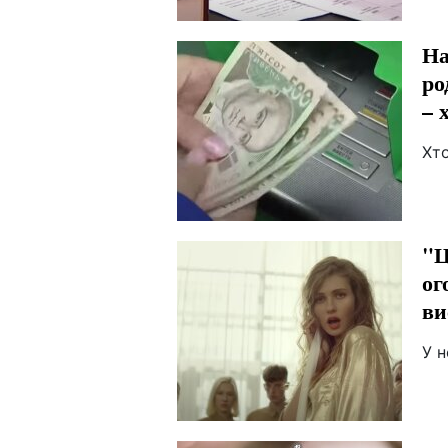
На
ро
– 
Хто
"Ц
ог
ви
У н