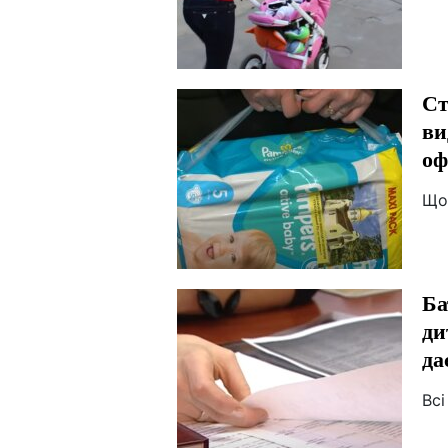
Ст
ви
оф
Що
Ба
ди
да
Всі