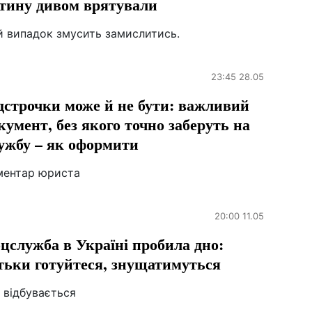
тину дивом врятували
й випадок змусить замислитись.
23:45 28.05
дстрочки може й не бути: важливий
кумент, без якого точно заберуть на
ужбу – як оформити
ментар юриста
20:00 11.05
цслужба в Україні пробила дно:
тьки готуйтеся, знущатимуться
 відбувається