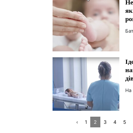
Не
як
ро
Бат
Ід
на
ді
На 
‹
1
2
3
4
5