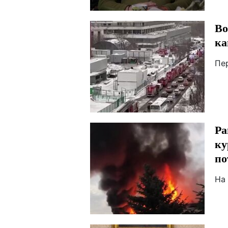
Во
ка
Пер
Ра
ку
по
На 