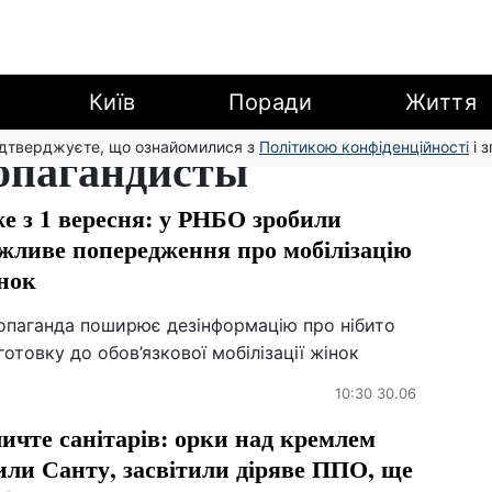
Київ
Поради
Життя
підтверджуєте, що ознайомилися з
опагандисты
Політикою конфіденційності
і 
е з 1 вересня: у РНБО зробили
жливе попередження про мобілізацію
нок
опаганда поширює дезінформацію про нібито
готовку до обов’язкової мобілізації жінок
10:30 30.06
ичте санітарів: орки над кремлем
или Санту, засвітили діряве ППО, ще