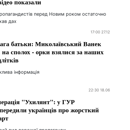
відео показали
пропагандистів перед Новим роком остаточно
хав дах
17:00 27.12
ага батьки: Миколаївський Ванек
є на сполох - орки взялися за наших
длітків
жлива інформація
22:30 18.06
ерація "Ухилянт": у ГУР
передили українців про жорсткий
арт