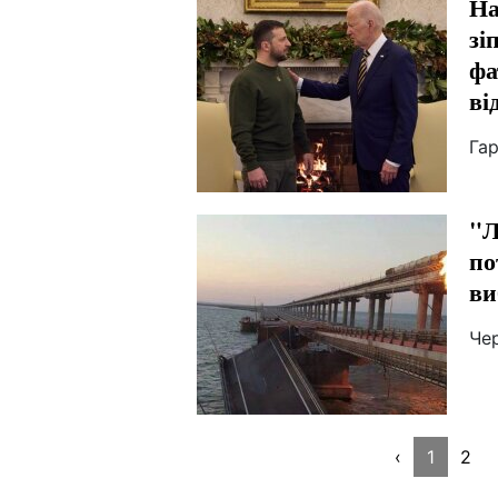
На
зі
фа
ві
Гар
"Л
по
ви
Че
‹
1
2