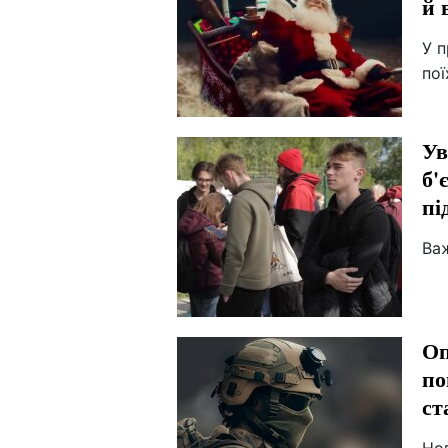
й 
У 
пої
Ув
б'
пі
Ва
Оп
по
ст