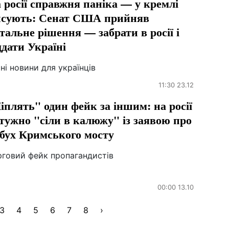
 росії справжня паніка — у кремлі
псують: Сенат США прийняв
тальне рішення — забрати в росії і
ддати Україні
ні новини для українців
11:30 23.12
іплять" один фейк за іншим: на росії
тужно "сіли в калюжу" із заявою про
бух Кримського мосту
рговий фейк пропагандистів
00:00 13.10
3
4
5
6
7
8
›