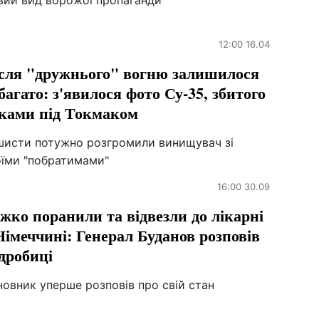
вий вид ворожої пропаганди
12:00 16.04
сля "дружнього" вогню залишилося
багато: з'явилося фото Су-35, збитого
ками під Токмаком
шисти потужно розгромили винищувач зі
оїми "побратимами"
16:00 30.09
жко поранили та відвезли до лікарні
Німеччині: Генерал Буданов розповів
дробиці
овник уперше розповів про свій стан