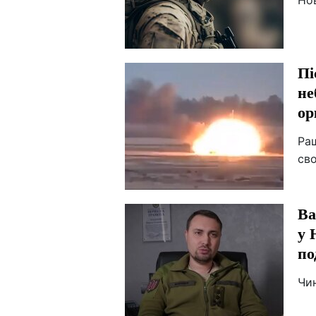
Но
Пі
не
ор
Ра
св
Ва
у 
по
Чин