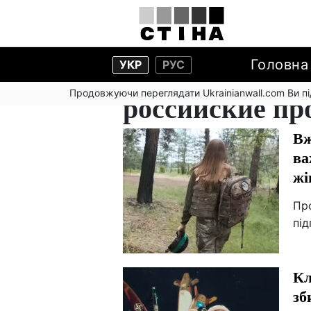
Головна
УКР
РУС
Продовжуючи переглядати Ukrainianwall.com Ви 
российские пр
Вж
ва
жі
Пр
під
Кл
зб