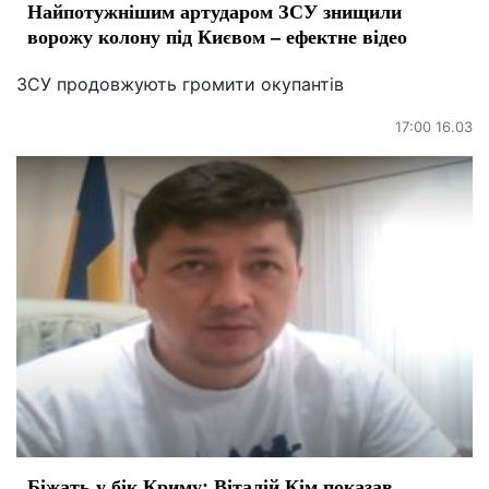
Найпотужнішим артударом ЗСУ знищили
ворожу колону під Києвом – ефектне відео
ЗСУ продовжують громити окупантів
17:00 16.03
Біжать у бік Криму: Віталій Кім показав