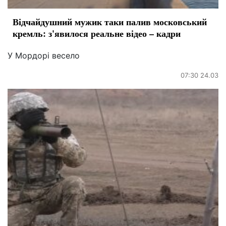
Відчайдушний мужик таки палив московський
кремль: з'явилося реальне відео – кадри
У Мордорі весело
07:30 24.03