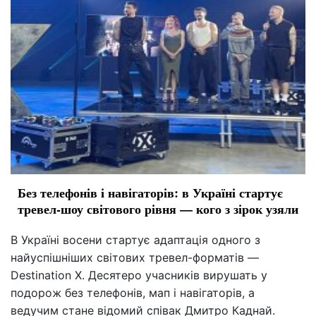
Без телефонів і навігаторів: в Україні стартує
тревел-шоу світового рівня — кого з зірок узяли
В Україні восени стартує адаптація одного з
найуспішніших світових тревел-форматів —
Destination X. Десятеро учасників вирушать у
подорож без телефонів, мап і навігаторів, а
ведучим стане відомий співак Дмитро Каднай.