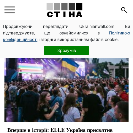
шоу
Продовжуючи переглядати Ukrainianwall.com Ви
підтверджуєте, що ознайомилися з
Політикою
конфіденційності
і згодні з використанням файлів cookie.
Зрозумів
Вперше в історії: ELLE Україна присвятив