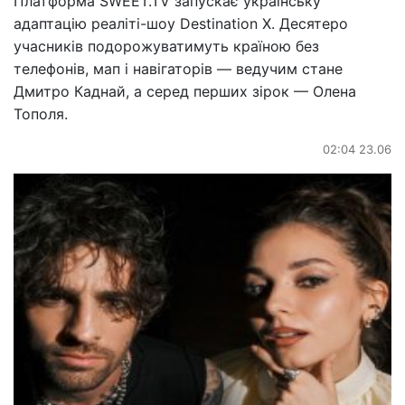
Платформа SWEET.TV запускає українську
адаптацію реаліті-шоу Destination X. Десятеро
учасників подорожуватимуть країною без
телефонів, мап і навігаторів — ведучим стане
Дмитро Каднай, а серед перших зірок — Олена
Тополя.
02:04 23.06