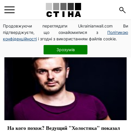
шоу
Продовжуючи переглядати Ukrainianwall.com Ви
підтверджуєте, що ознайомилися з
Політикою
конфіденційності
і згодні з використанням файлів cookie.
Зрозумів
На кого похож? Ведущий "Холостяка" показал