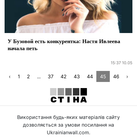
У Бузовой есть конкурентка: Настя Ивлеева
начала петь
15:37 10.05
‹
1
2
...
37
42
43
44
45
46
›
Використання будь-яких матеріалів сайту
дозволяється за умови посилання на
Ukrainianwall.com.