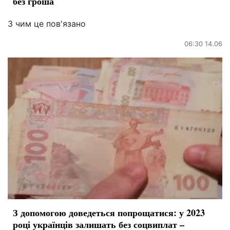
без гроша
З чим це пов'язано
06:30 14.06
З допомогою доведеться попрощатися: у 2023
році українців залишать без соцвиплат –