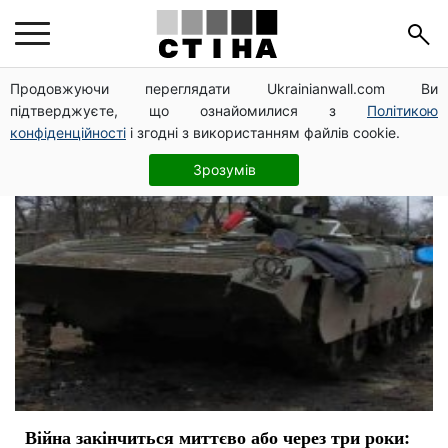
війна
Продовжуючи переглядати Ukrainianwall.com Ви
підтверджуєте, що ознайомилися з
Політикою
конфіденційності
і згодні з використанням файлів cookie.
Зрозумів
Війна закінчиться миттєво або через три роки: