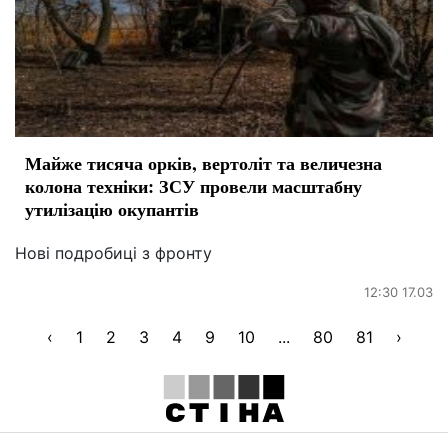
Майже тисяча орків, вертоліт та величезна
колона техніки: ЗСУ провели масштабну
утилізацію окупантів
Нові подробиці з фронту
12:30 17.03
‹
1
2
3
4
9
10
...
80
81
›