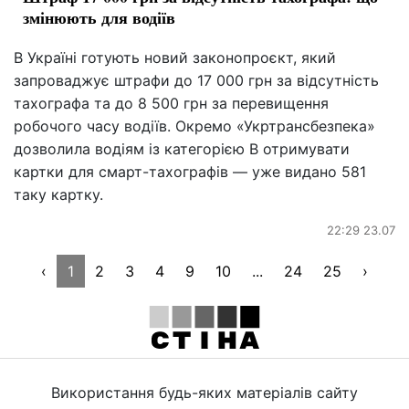
змінюють для водіїв
В Україні готують новий законопроєкт, який
запроваджує штрафи до 17 000 грн за відсутність
тахографа та до 8 500 грн за перевищення
робочого часу водіїв. Окремо «Укртрансбезпека»
дозволила водіям із категорією B отримувати
картки для смарт-тахографів — уже видано 581
таку картку.
22:29 23.07
‹
1
2
3
4
9
10
...
24
25
›
Використання будь-яких матеріалів сайту