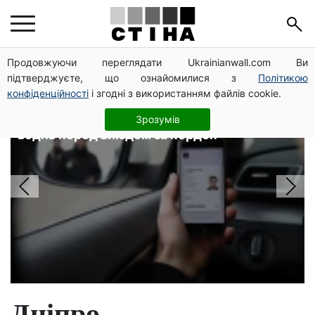
Головні новини
Продовжуючи переглядати Ukrainianwall.com Ви
підтверджуєте, що ознайомилися з
Політикою
конфіденційності
і згодні з використанням файлів cookie.
Фейкові сайти сервісних центрів
МВС: шахраї виманюють гроші у
Зрозумів
водіїв перед виїздом за кордон
Дніпро