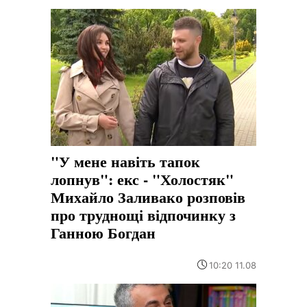
"У мене навіть тапок
лопнув": екс - "Холостяк"
Михайло Заливако розповів
про труднощі відпочинку з
Ганною Богдан
10:20 11.08