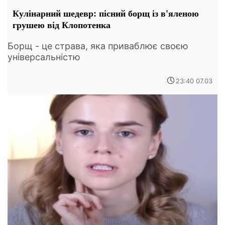
Кулінарний шедевр: пісний борщ із в'яленою
грушею від Клопотенка
Борщ - це страва, яка приваблює своєю
універсальністю
23:40 07.03