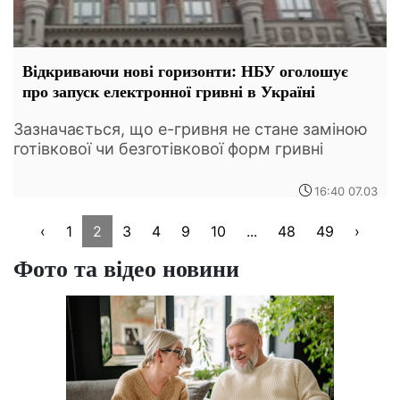
Відкриваючи нові горизонти: НБУ оголошує
про запуск електронної гривні в Україні
Зазначається, що е-гривня не стане заміною
готівкової чи безготівкової форм гривні
16:40 07.03
‹
1
2
3
4
9
10
...
48
49
›
Фото та відео новини