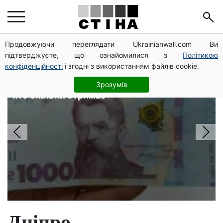
Головні новини
Продовжуючи переглядати Ukrainianwall.com Ви
підтверджуєте, що ознайомилися з
Політикою
конфіденційності
і згодні з використанням файлів cookie.
Пенсія для III групи інвалідності з 1
вересня: від 2595 до 10 625 грн —
Зрозумів
хто скільки отримає
Дніпро