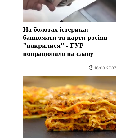
На болотах істерика:
банкомати та карти росіян
"накрилися" - ГУР
попрацювало на славу
16:00 27.07