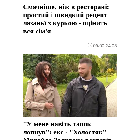
Смачніше, ніж в ресторані:
простий і швидкий рецепт
лазаньї з куркою - оцінить
вся сім'я
09:00 24.08
"У мене навіть тапок
лопнув": екс - "Холостяк"
Михайло Заливако розповів