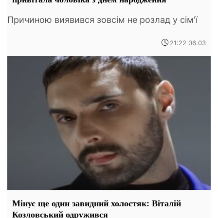
Причиною виявився зовсім не розлад у сім'ї
21:22 06.03
Мінус ще один завидний холостяк: Віталій
Козловський одружився