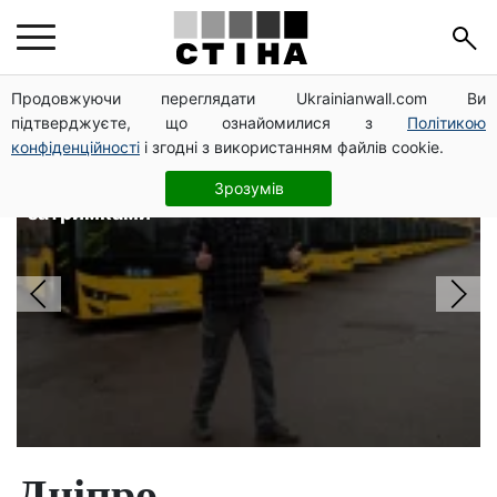
Головні новини
Продовжуючи переглядати Ukrainianwall.com Ви
підтверджуєте, що ознайомилися з
Політикою
конфіденційності
і згодні з використанням файлів cookie.
Автобус №54 у Києві відновив рух
за власним маршрутом: курсують із
Зрозумів
затримками
Дніпро