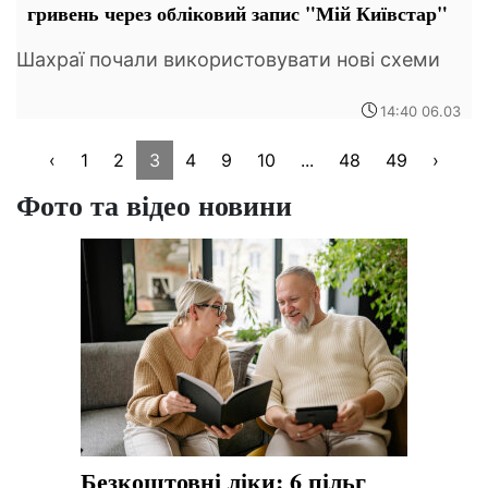
гривень через обліковий запис "Мій Київстар"
Шахраї почали використовувати нові схеми
14:40 06.03
‹
1
2
3
4
9
10
...
48
49
›
Фото та відео новини
Безкоштовні ліки: 6 пільг