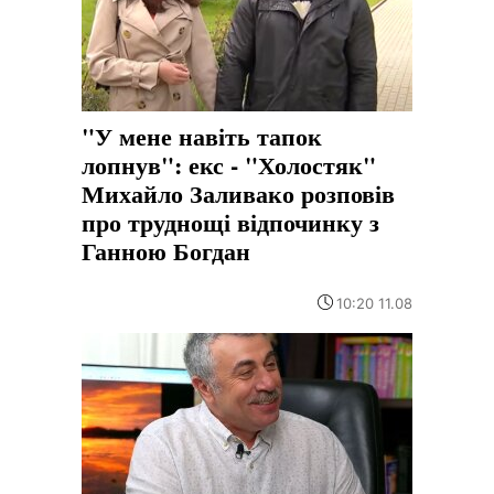
"У мене навіть тапок
лопнув": екс - "Холостяк"
Михайло Заливако розповів
про труднощі відпочинку з
Ганною Богдан
10:20 11.08