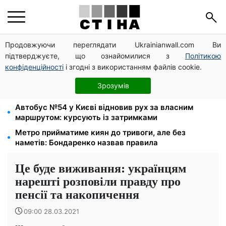
Продовжуючи переглядати Ukrainianwall.com Ви
Церковне свято 9 серпня: апостол Матфій, три
підтверджуєте, що ознайомилися з
Політикою
суворі заборони Успенського посту та прикмети на
зиму
конфіденційності
і згодні з використанням файлів cookie.
Середа 12 серпня — найнебезпечніший день тижня:
Зрозумів
що можна й не можна робити з 10 до 16 серпня
Автобус №54 у Києві відновив рух за власним
маршрутом: курсують із затримками
Метро прийматиме киян до тривоги, але без
наметів: Бондаренко назвав правила
Це буде виживання: українцям
нарешті розповіли правду про
пенсії та накопичення
09:00 28.03.2021