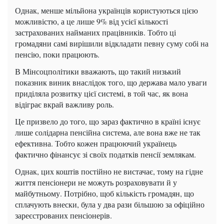
Однак, менше мільйона українців користуються цією
можливістю, а це лише 9% від усієї кількості
застрахованих найманих працівників. Тобто ці
громадяни самі вирішили відкладати певну суму собі на
пенсію, поки працюють.
В Мінсоцполітики вважають, що такий низький
показник виник внаслідок того, що держава мало уваги
приділяла розвитку цієї системі, в той час, як вона
відіграє вкрай важливу роль.
Це призвело до того, що зараз фактично в країні існує
лише солідарна пенсійна система, але вона вже не так
ефективна. Тобто кожен працюючий українець
фактично фінансує зі своїх податків пенсії землякам.
Однак, цих коштів постійно не вистачає, тому на гідне
життя пенсіонери не можуть розраховувати й у
майбутньому. Потрібно, щоб кількість громадян, що
сплачують внески, була у два рази більшою за офіційно
зареєстрованих пенсіонерів.