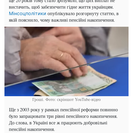
ще 20 років тому стало зрозуміло, що цих виплат не
вистачить, щоб забезпечити гідне життя українцям.
опублікувало розгорнуту статтю, в
Мінсоцполітики
якій пояснило, чому важливі пенсійні накопичення.
Гроші. Фото: скріншот YouTube-відео
Ще з 2003 року у рамках пенсійної реформи повинно
було запрацювати три рівні пенсійного накопичення.
До слова, в Україні все ж працюють добровільні
пенсійні накопичення.