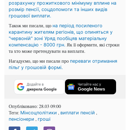
розрахунку прожиткового мінімуму вплине на
розмір пенсії, соцдопомоги та інших видів
грошової виплати.
Також ми писали, що
на період посиленого
карантину жителям регіонів, що опиняться у
"червоній" зоні Уряд пообіцяв матеріальну
Як її оформити, які строки
компенсацію - 8000 грн.
та хто може претендувати на виплати.
Нагадуємо, що ми писали про
переваги отримання
пільг у грошовій формі.
Додайте в
Читайте нас у
Google News
джерела Google
Опубліковано:
28.03 09:00
Теги:
,
,
Мінсоцполітики
виплати пенсій
,
пенсіонери
гроші