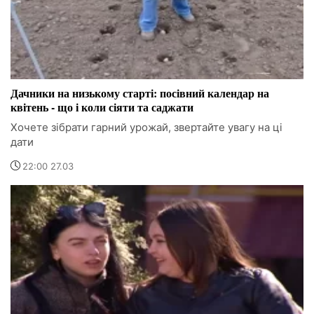
Дачники на низькому старті: посівний календар на
квітень - що і коли сіяти та саджати
Хочете зібрати гарний урожай, звертайте увагу на ці
дати
22:00 27.03