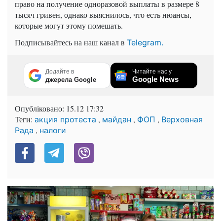
право на получение одноразовой выплаты в размере 8
тысяч гривен, однако выяснилось, что есть нюансы,
которые могут этому помешать.
Подписывайтесь на наш канал в
Telegram.
Додайте в
Читайте нас у
Google News
джерела Google
Опубліковано:
15.12 17:32
Теги:
,
,
,
акция протеста
майдан
ФОП
Верховная
,
Рада
налоги