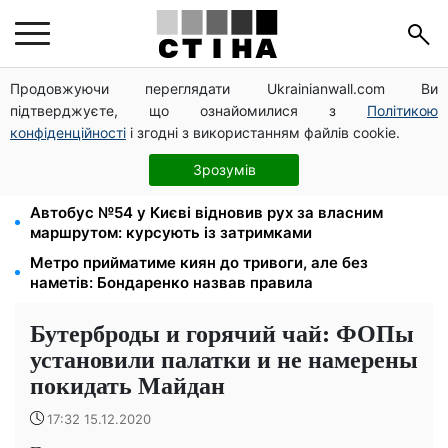
Продовжуючи переглядати Ukrainianwall.com Ви
Церковне свято 9 серпня: апостол Матфій, три
підтверджуєте, що ознайомилися з
Політикою
суворі заборони Успенського посту та прикмети на
зиму
конфіденційності
і згодні з використанням файлів cookie.
Середа 12 серпня — найнебезпечніший день тижня:
Зрозумів
що можна й не можна робити з 10 до 16 серпня
Автобус №54 у Києві відновив рух за власним
маршрутом: курсують із затримками
Метро прийматиме киян до тривоги, але без
наметів: Бондаренко назвав правила
Бутерброды и горячий чай: ФОПы
установили палатки и не намерены
покидать Майдан
17:32 15.12.2020