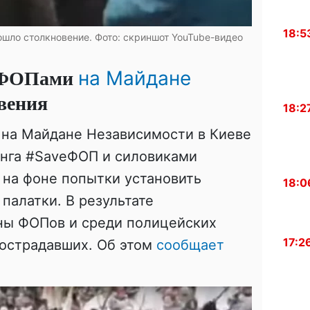
18:5
ло столкновение. Фото: скриншот YouTube-видео
и ФОПами
на Майдане
вения
18:2
 на Майдане Независимости в Киеве
нга #SaveФОП и силовиками
 на фоне попытки установить
18:0
алатки. В результате
оны ФОПов и среди полицейских
17:2
пострадавших. Об этом
сообщает