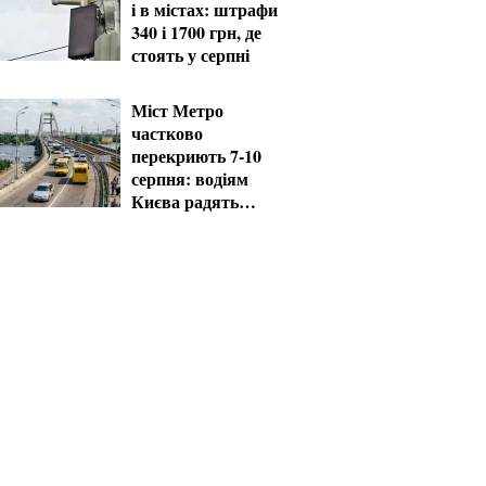
і в містах: штрафи
340 і 1700 грн, де
стоять у серпні
Міст Метро
частково
перекриють 7-10
серпня: водіям
Києва радять
планувати об'їзд