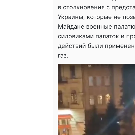
в столкновения с предс
Украины, которые не по
Майдане военные палатк
силовиками палаток и пр
действий были применен
газ.