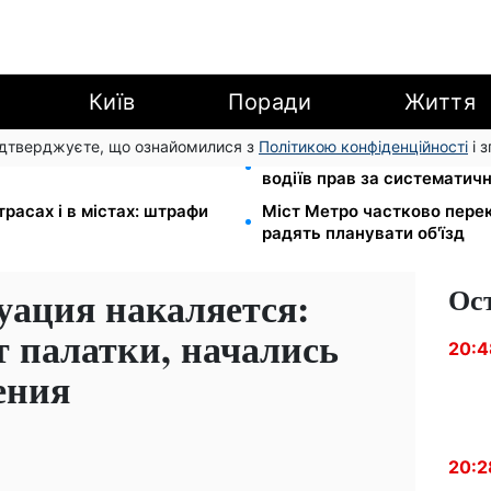
Київ
Поради
Життя
підтверджуєте, що ознайомилися з
Політикою конфіденційності
і 
новлять посвідчення водія:
26 000 підписів — Зеленс
водіїв прав за систематич
расах і в містах: штрафи
Міст Метро частково перек
радять планувати об'їзд
Ос
уация накаляется:
 палатки, начались
20:4
ения
20:2