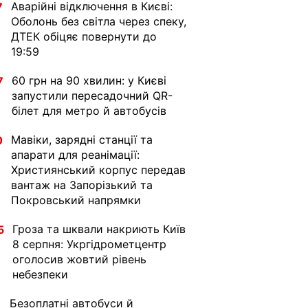
Аварійні відключення в Києві:
7
Оболонь без світла через спеку,
ДТЕК обіцяє повернути до
19:59
60 грн на 90 хвилин: у Києві
7
запустили пересадочний QR-
білет для метро й автобусів
Мавіки, зарядні станції та
0
апарати для реанімації:
Християнський корпус передав
вантаж на Запорізький та
Покровський напрямки
Гроза та шквали накриють Київ
5
8 серпня: Укргідрометцентр
оголосив жовтий рівень
небезпеки
Безоплатні автобуси й
1