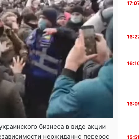
17:0
16:2
16:1
16:0
украинского бизнеса в виде акции
езависимости неожиданно перерос
15:5