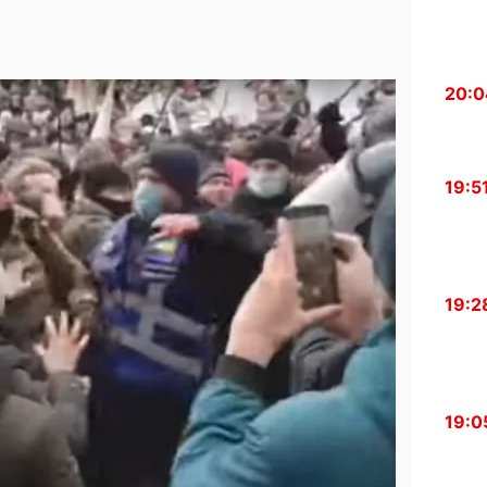
20:0
19:5
19:2
19:0