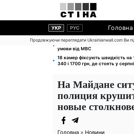
Головна
УКР
РУС
Продовжуючи переглядати Ukrainianwall.com Ви 
Звільнені з полону безплатно від
умови від МВС
18 камер фіксують швидкість на т
340 і 1700 грн, де стоять у серпні
На Майдане сит
полиция крушит
новые столкнов
Головна
»
Новини