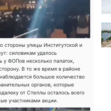
о стороны улицы Институтской и
нут: силовикам удалось
ь у ФОПов несколько палаток,
сторону. В то же время в районе
наблюдается большое количество
анительных органов, которые
далеку от Стеллы осталось всего
ные участниками акции.