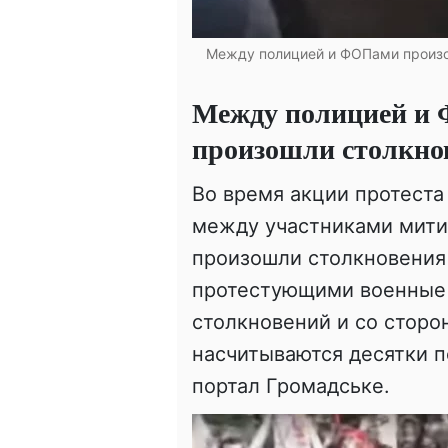
Между полицией и ФОПами произош
Между полицией 
произошли столкно
Во время акции протеста
между участниками мити
произошли столкновения
протестующими военные п
столкновений и со стор
насчитываются десятки 
портал Громадське.