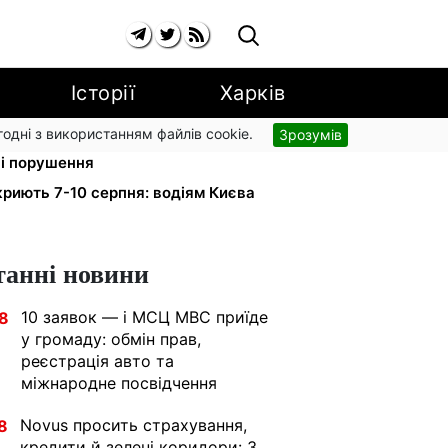
Історії
Харків
згодні з використанням файлів cookie.
Зрозумів
ький доручив РНБО позбавляти
ні порушення
риють 7-10 серпня: водіям Києва
танні новини
10 заявок — і МСЦ МВС приїде
8
у громаду: обмін прав,
реєстрація авто та
міжнародне посвідчення
Novus просить страхування,
8
кредити й зелені коридори: 3