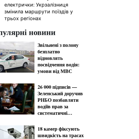
електрички: Укрзалізниця
змінила маршрути поїздів у
трьох регіонах
пулярні новини
Звільнені з полону
безплатно
відновлять
посвідчення водія:
умови від МВС
26 000 підписів —
Зеленський доручив
РНБО позбавляти
водіїв прав за
систематичні
порушення
18 камер фіксують
швидкість на трасах