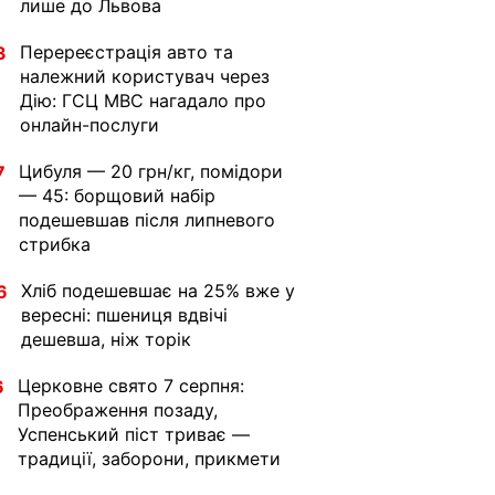
лише до Львова
Перереєстрація авто та
3
належний користувач через
Дію: ГСЦ МВС нагадало про
онлайн-послуги
Цибуля — 20 грн/кг, помідори
7
— 45: борщовий набір
подешевшав після липневого
стрибка
Хліб подешевшає на 25% вже у
6
вересні: пшениця вдвічі
дешевша, ніж торік
Церковне свято 7 серпня:
6
Преображення позаду,
Успенський піст триває —
традиції, заборони, прикмети