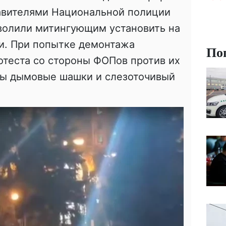
тавителями Национальной полиции
зволили митингующим установить на
и. При попытке демонтажа
По
отеста со стороны ФОПов против их
ы дымовые шашки и слезоточивый