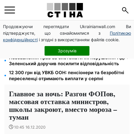
Продовжуючи переглядати Ukrainianwall.com Ви
Спека без відключень: енергосистема впоралась,
підтверджуєте, що ознайомилися з
Політикою
але взимку прогнозують до 16 годин без світла
конфіденційності
і згодні з використанням файлів cookie.
Відстрочку для багатодітних батьків збережуть
попри зниження мобілізаційного віку: заява ЗСУ
Зрозумів
Позбавлення прав за систематичні порушення ПДР:
Зеленський доручив посилити відповідальність
12 300 грн від УВКБ ООН: пенсіонери та безробітні
переселенці отримають виплати у серпні
Главное за ночь: Разгон ФОПов,
массовая отставка министров,
школы закроют, вместо мороза –
туман
10:45 16.12.2020