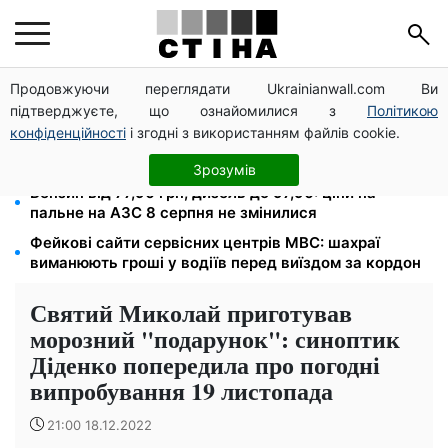
Продовжуючи переглядати Ukrainianwall.com Ви
Тарифи Київстар і Vodafone подешевшали до 50%:
підтверджуєте, що ознайомилися з
Політикою
скільки коштує зв'язок у серпні
конфіденційності
і згодні з використанням файлів cookie.
До 19 400 грн на дрова: ПФУ приймає заяви на
субсидію для власників пічного опалення
Зрозумів
Бензин від 77,90 грн, дизель до 97,90: ціни на
пальне на АЗС 8 серпня не змінилися
Фейкові сайти сервісних центрів МВС: шахраї
виманюють гроші у водіїв перед виїздом за кордон
Святий Миколай приготував
морозний "подарунок": синоптик
Діденко попередила про погодні
випробування 19 листопада
21:00 18.12.2022