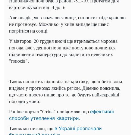
Найближчої ночі буде в районі -8...-10. Протягом дня
варто очікувати від -4 до -6.
Але опадів, як зазначалося вище, синоптик ніде країною
не прогнозує. Можливо, у киян випаде ще шанс
погрітися на сонці.
У вівторок, 20 грудня вночі ще втримається морозна
погода, але з денної пори вже поступово почнеться
підвищення температури до відлиги та невеликих
"плюсів".
Також синоптик відповіла на критику, що нібито вона
виділяє у прогнозах якийсь регіон. Діденко пояснила,
що часто просто пише про те, де будуть найяскравіші
погодні умови.
Раніше портал "Стіна" повідомляв, що
ефективні
способи утеплення квартири.
Також ми писали, що
в Україні розпочали