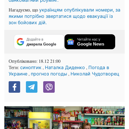
банкоматний роумінг.
Нагадуємо, що
українцям опублікували номери, за
якими потрібно звертатися щодо евакуації із
зон бойових дій.
Додайте в
Читайте нас у
Google News
джерела Google
Опубліковано:
18.12 21:00
Теги:
,
,
синоптик
Наталка Диденко
Погода в
,
,
Украине
прогноз погоды
Николай Чудотворец