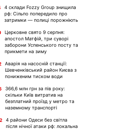
4 склади Fozzy Group знищила
4
рф: Сільпо попередило про
затримки — полиці порожніють
Церковне свято 9 серпня:
0
апостол Матфій, три суворі
заборони Успенського посту та
прикмети на зиму
Аварія на насосній станції:
2
Шевченківський район Києва з
пониженим тиском води
366,6 млн грн за пів року:
6
скільки Київ витратив на
безплатний проїзд у метро та
наземному транспорті
4 райони Одеси без світла
2
після нічної атаки рф: локальна