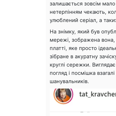
залишається зовсім мало ч
нетерпінням чекають, кол
улюблений серіал, а таки
На знімку, який був опуб
мережі, зображена вона,
платті, яке просто ідеаль
зібране в акуратну зачіску
круглі сережки. Виглядає
погляд і посмішка взагал
шанувальників.