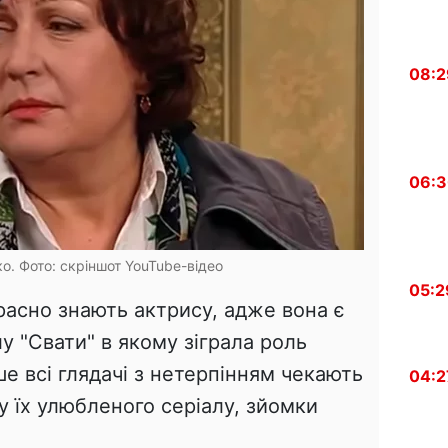
08:2
06:
о. Фото: скріншот YouTube-відео
05:2
расно знають актрису, адже вона є
у "Свати" в якому зіграла роль
е всі глядачі з нетерпінням чекають
04:2
у їх улюбленого серіалу, зйомки