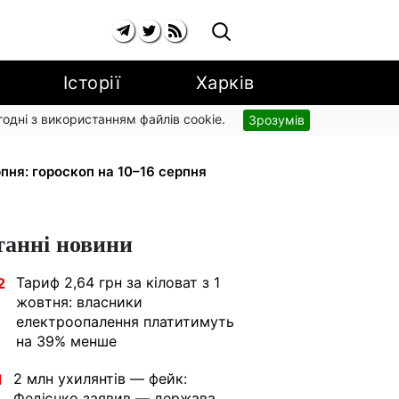
Історії
Харків
згодні з використанням файлів cookie.
Зрозумів
вив рух за власним маршрутом:
пня: гороскоп на 10–16 серпня
танні новини
Тариф 2,64 грн за кіловат з 1
2
жовтня: власники
електроопалення платитимуть
на 39% менше
2 млн ухилянтів — фейк:
1
Федієнко заявив — держава