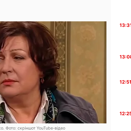
13:3
13:0
12:5
12:2
о. Фото: скріншот YouTube-відео