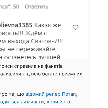
триси справила на фанатів
залишили під нею багато приємних
про те, що
відомий репер Потап,
водиться виживати, коли його