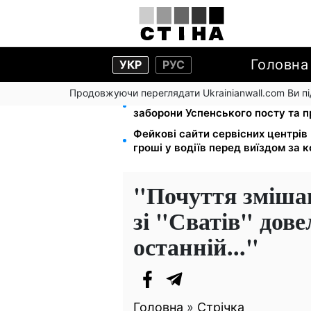
Головна
УКР
РУС
Продовжуючи переглядати Ukrainianwall.com Ви 
Церковне свято 9 серпня: апосто
заборони Успенського посту та 
Фейкові сайти сервісних центрі
гроші у водіїв перед виїздом за 
"Почуття зміша
зі "Сватів" дове
останній..."
Головна
»
Стрічка