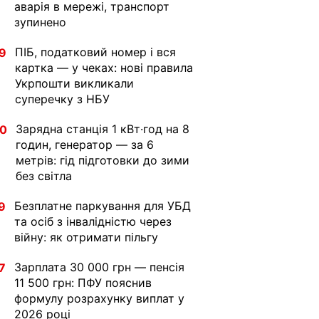
аварія в мережі, транспорт
зупинено
ПІБ, податковий номер і вся
9
картка — у чеках: нові правила
Укрпошти викликали
суперечку з НБУ
Зарядна станція 1 кВт·год на 8
30
годин, генератор — за 6
метрів: гід підготовки до зими
без світла
Безплатне паркування для УБД
9
та осіб з інвалідністю через
війну: як отримати пільгу
Зарплата 30 000 грн — пенсія
7
11 500 грн: ПФУ пояснив
формулу розрахунку виплат у
2026 році