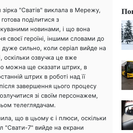
По
й зірка "Сватів" виклала в Мережу,
 готова поділитися з
куваними новинами, і що вона
я своєї героїні, іншими словами до
є дуже сильно, коли серіал вийде на
і, оскільки озвучка це вже
о можна ще сказати штрих, в
останній штрих в роботі над її
після завершення цього процесу
озлучитися зі своїм персонажем,
тьом телеглядачам.
ила, що в цьому є і плюси, оскільки
ал "Свати-7" вийде на екрани