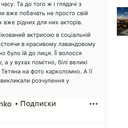
асу. Та до того ж і глядачі з
и вже побачать не просто свій
х вже рідних для них акторів.
лікований актрисою в соціальній
 стоячи в красивому лавандовому
но було їй до лиця. Її волосся
, а у вухах помітно, білі великі
 Тетяна на фото карколомно. А її
і викликали розчулення у