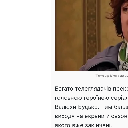
Тетяна Кравченк
Багато телеглядачів прек
головною героїнею серіал
Валюхи Будько. Тим більш
виходу на екрани 7 сезон
якого вже закінчені.