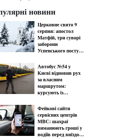
пулярні новини
Церковне свято 9
серпня: апостол
Матфій, три суворі
заборони
Успенського посту
та прикмети на зиму
Автобус №54 у
Києві відновив рух
за власним
маршрутом:
курсують із
затримками
Фейкові сайти
сервісних центрів
МВС: шахраї
виманюють гроші у
водіїв перед виїздом