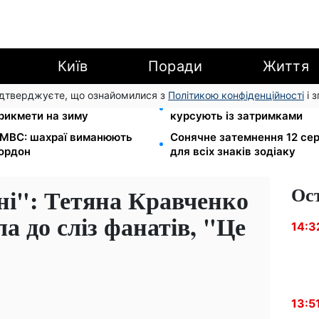
Київ
Поради
Життя
підтверджуєте, що ознайомилися з
Політикою конфіденційності
і 
л Матфій, три суворі
Автобус №54 у Києві відно
прикмети на зиму
курсують із затримками
в МВС: шахраї виманюють
Сонячне затемнення 12 сер
кордон
для всіх знаків зодіаку
Ос
ні": Тетяна Кравченко
ла до сліз фанатів, "Це
14:3
13:5