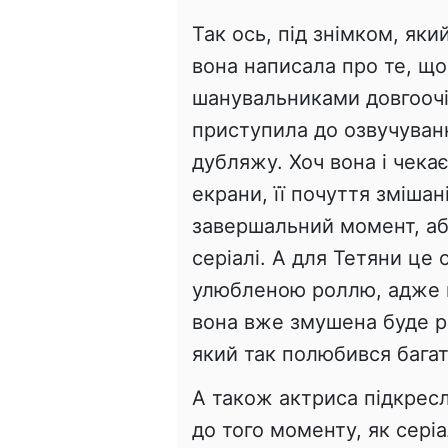
Так ось, під знімком, яки
вона написала про те, що
шанувальниками довгоочі
приступила до озвучуванн
дубляжу. Хоч вона і чека
екрани, її почуття змішан
завершальний момент, аб
серіалі. А для Тетяни це 
улюбленою роллю, адже 
вона вже змушена буде р
який так полюбився бага
А також актриса підкресл
до того моменту, як сері