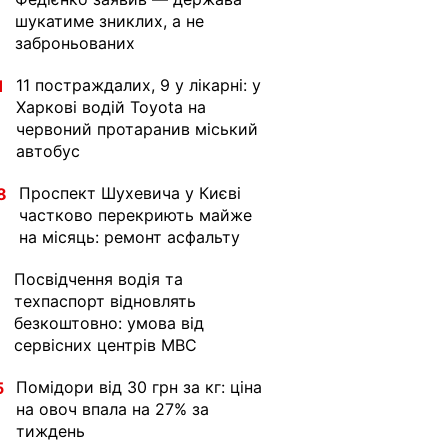
шукатиме зниклих, а не
заброньованих
11 постраждалих, 9 у лікарні: у
1
Харкові водій Toyota на
червоний протаранив міський
автобус
Проспект Шухевича у Києві
8
частково перекриють майже
на місяць: ремонт асфальту
Посвідчення водія та
1
техпаспорт відновлять
безкоштовно: умова від
сервісних центрів МВС
Помідори від 30 грн за кг: ціна
5
на овоч впала на 27% за
тиждень