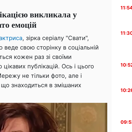
11:5
ікацією викликала у
то емоцій
11:3
актриса
, зірка серіалу "Свати",
 веде свою сторінку в соціальній
ться кожен раз зі своїми
10:5
цікавих публікацій. Ось і цього
Мережу не тільки фото, але і
, що знаходиться в змішаних
10:2
09:5