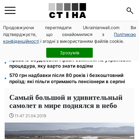
Продовжуючи переглядати Ukrainianwall.com Ви
Тарифи на воду злетіли до 91,24 грн/куб, газ може
підтверджуєте, що ознайомилися з
Політикою
сягнути 15 грн: комунальні ціни в серпні
конфіденційності
і згодні з використанням файлів cookie.
Субсидії скасують, пільги на комуналку відкличуть:
ПФУ перевіряє доходи пенсіонерів у серпні
Зрозумів
Права із Саудівської Аравії обміняли на українські:
процедура, яку варто знати водіям
570 грн надбавки після 80 років і безкоштовний
проїзд: які пільги отримають пенсіонери в серпні
Самый большой и удивительный
самолет в мире поднялся в небо
11:47 21.04.2019