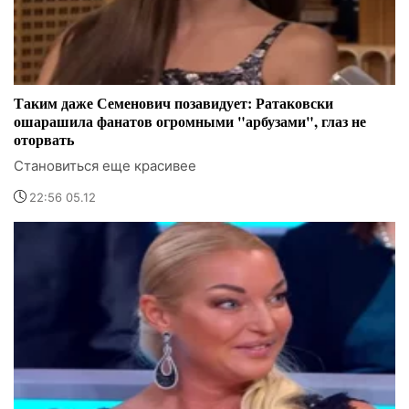
Таким даже Семенович позавидует: Ратаковски
ошарашила фанатов огромными "арбузами", глаз не
оторвать
Становиться еще красивее
22:56 05.12