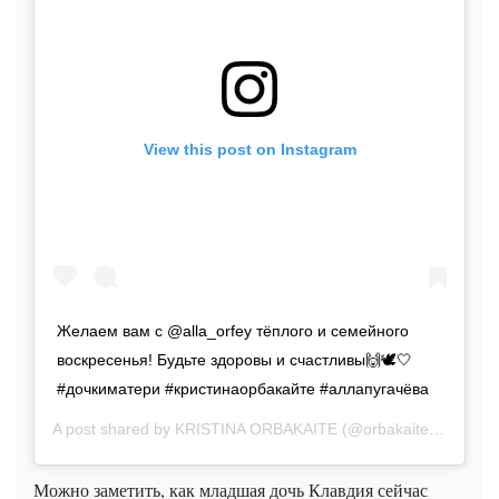
View this post on Instagram
Желаем вам с @alla_orfey тёплого и семейного
воскресенья! Будьте здоровы и счастливы🙌🕊🤍
#дочкиматери #кристинаорбакайте #аллапугачёва
A post shared by
KRISTINA ORBAKAITE
(@orbakaite_k) on
Ju
Можно заметить, как младшая дочь Клавдия сейчас