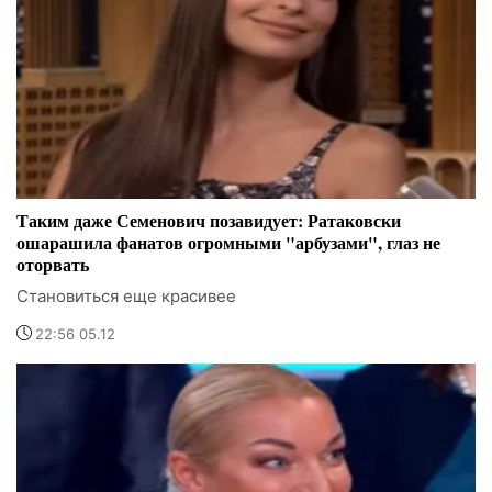
Таким даже Семенович позавидует: Ратаковски
ошарашила фанатов огромными "арбузами", глаз не
оторвать
Становиться еще красивее
22:56 05.12