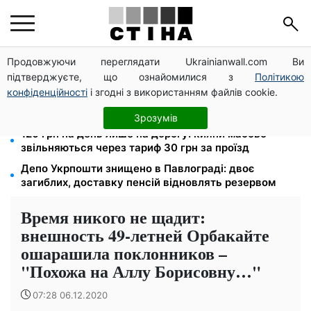
Продовжуючи переглядати Ukrainianwall.com Ви
Пенсія для III групи інвалідності з 1 вересня: від
підтверджуєте, що ознайомилися з
Політикою
2595 до 10 625 грн — хто скільки отримає
конфіденційності
і згодні з використанням файлів cookie.
Цифровізація справ і ВЛК: юрист Танасійчук — чому
перевірки ТЦК не працюють без зміни системи
Зрозумів
120 грн на день лише на дорогу: кияни масово
звільняються через тариф 30 грн за проїзд
Депо Укрпошти знищено в Павлограді: двоє
загиблих, доставку пенсій відновлять резервом
Время никого не щадит:
внешность 49-летней Орбакайте
ошарашила поклонников –
"Похожа на Аллу Борисовну…"
07:28 06.12.2020