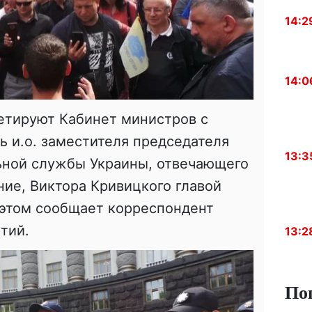
14:2
14:0
етируют Кабинет министров с
ь и.о. заместителя председателя
13:3
ьной службы Украины, отвечающего
ие, Виктора Кривицкого главой
этом сообщает корреспондент
тий.
13:2
По