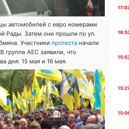
17:0
ьцы автомобилей с евро номерами
16:5
й Рады. Затем они прошли по ул.
абмина. Участники
протеста
начали
 В группе АЕС заявили, что
15:5
а дня: 15 мая и 16 мая.
15:2
15:0