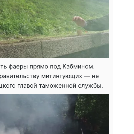
ать фаеры прямо под Кабмином.
правительству митингующих — не
цкого главой таможенной службы.