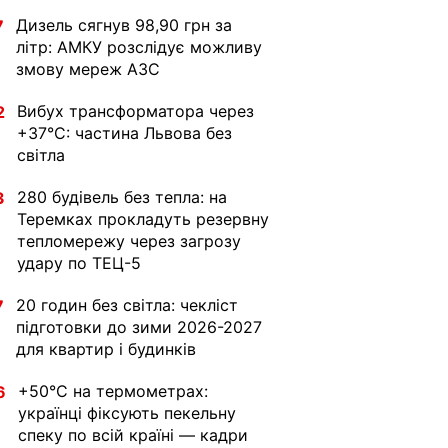
Дизель сягнув 98,90 грн за
7
літр: АМКУ розслідує можливу
змову мереж АЗС
Вибух трансформатора через
2
+37°C: частина Львова без
світла
280 будівель без тепла: на
3
Теремках прокладуть резервну
тепломережу через загрозу
удару по ТЕЦ-5
20 годин без світла: чекліст
7
підготовки до зими 2026-2027
для квартир і будинків
+50°C на термометрах:
6
українці фіксують пекельну
спеку по всій країні — кадри