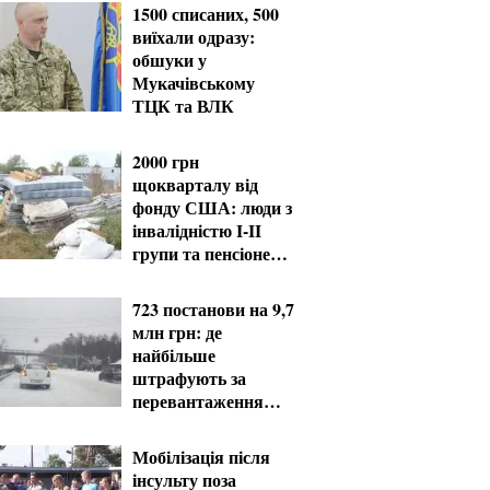
1500 списаних, 500
виїхали одразу:
обшуки у
Мукачівському
ТЦК та ВЛК
2000 грн
щокварталу від
фонду США: люди з
інвалідністю I-II
групи та пенсіонери
60+ отримають
виплати
723 постанови на 9,7
млн грн: де
найбільше
штрафують за
перевантаження
фур
Мобілізація після
інсульту поза