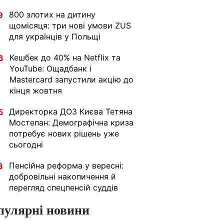
800 злотих на дитину
9
щомісяця: три нові умови ZUS
для українців у Польщі
Кешбек до 40% на Netflix та
6
YouTube: Ощадбанк і
Mastercard запустили акцію до
кінця жовтня
Директорка ДОЗ Києва Тетяна
5
Мостепан: Демографічна криза
потребує нових рішень уже
сьогодні
Пенсійна реформа у вересні:
8
добровільні накопичення й
перегляд спецпенсій суддів
пулярні новини