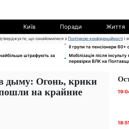
Київ
Поради
Життя
підтверджуєте, що ознайомилися з
Політикою конфіденційності
і 
зу: обшуки у
2000 грн щокварталу від ф
II групи та пенсіонери 60+
е найбільше штрафують за
Мобілізація після інсульту
перевірки ВЛК на Полтавщ
Ос
в дыму: Огонь, крики
пошли на крайние
19:0
18:5