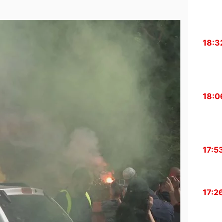
18:3
18:0
17:5
17:2