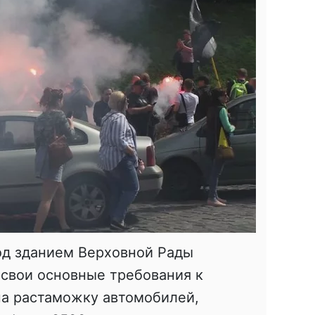
од зданием Верховной Рады
свои основные требования к
на растаможку автомобилей,