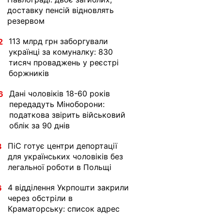
доставку пенсій відновлять
резервом
113 млрд грн заборгували
2
українці за комуналку: 830
тисяч проваджень у реєстрі
боржників
Дані чоловіків 18-60 років
6
передадуть Міноборони:
податкова звірить військовий
облік за 90 днів
ПіС готує центри депортації
3
для українських чоловіків без
легальної роботи в Польщі
4 відділення Укрпошти закрили
6
через обстріли в
Краматорську: список адрес