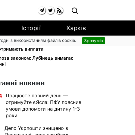
Історії
Харків
згодні з використанням файлів cookie.
Зрозумів
онду США: люди з інвалідністю I-
 отримають виплати
 поза законом: Лубінець вимагає
ині
танні новини
Працюєте повний день —
4
отримуйте єЯсла: ПФУ пояснив
умови допомоги на дитину 1-3
роки
Депо Укрпошти знищено в
1
Павлограді: двоє загиблих,