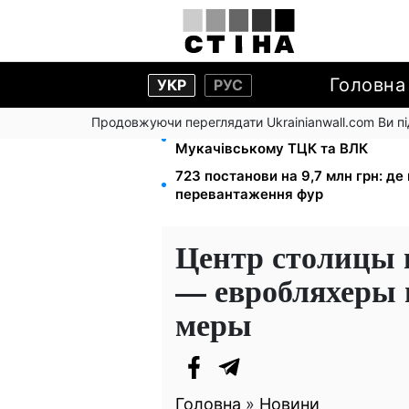
Головна
УКР
РУС
Продовжуючи переглядати Ukrainianwall.com Ви 
1500 списаних, 500 виїхали одра
Мукачівському ТЦК та ВЛК
723 постанови на 9,7 млн грн: д
перевантаження фур
Центр столицы 
— евробляхеры 
меры
Головна
»
Новини