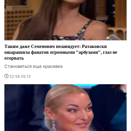
Таким даже Семенович позавидует: Ратаковски
ошарашила фанатов огромными "арбузами", глаз не
оторвать
Становиться еще красивее
22:56 05.12