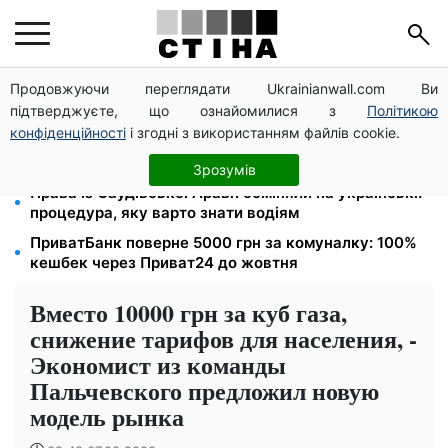
Продовжуючи переглядати Ukrainianwall.com Ви
Тарифи на воду злетіли до 91,24 грн/куб, газ може
підтверджуєте, що ознайомилися з
Політикою
сягнути 15 грн: комунальні ціни в серпні
конфіденційності
і згодні з використанням файлів cookie.
Субсидії скасують, пільги на комуналку відкличуть:
ПФУ перевіряє доходи пенсіонерів у серпні
Зрозумів
Права із Саудівської Аравії обміняли на українські:
процедура, яку варто знати водіям
ПриватБанк поверне 5000 грн за комуналку: 100%
кешбек через Приват24 до жовтня
Вместо 10000 грн за куб газа,
снижение тарифов для населения, -
Экономист из команды
Пальчевского предложил новую
модель рынка