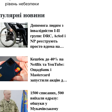
рівень небезпеки
пулярні новини
Допомога людям з
інвалідністю I-II
групи: DRC, Acted і
NP реєструють
просто вдома на
Херсонщині
Кешбек до 40% на
Netflix та YouTube:
Ощадбанк і
Mastercard
запустили акцію до
кінця жовтня
1500 списаних, 500
виїхали одразу:
обшуки у
Мукачівському