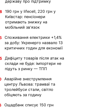
державу про підтримку
190 грн у lifecell, 220 грн у
8
Київстар: пенсіонери
отримають знижку на
мобільний зв'язок
Споживання електрики +1,4%
5
за добу: Укренерго назвало 13
критичних годин для економії
Дефіциту товарів після атак на
5
склади не буде: імпортери не
підуть з ринку — ТПП
Аварійне знеструмлення
0
центру Львова: трамваї та
тролейбуси стали, світло
обіцяють за годину
Ощадбанк списує 150 грн
6