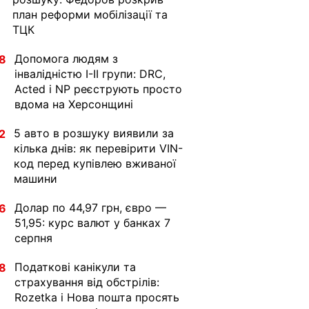
план реформи мобілізації та
ТЦК
Допомога людям з
8
інвалідністю I-II групи: DRC,
Acted і NP реєструють просто
вдома на Херсонщині
5 авто в розшуку виявили за
2
кілька днів: як перевірити VIN-
код перед купівлею вживаної
машини
Долар по 44,97 грн, євро —
6
51,95: курс валют у банках 7
серпня
Податкові канікули та
8
страхування від обстрілів:
Rozetka і Нова пошта просять