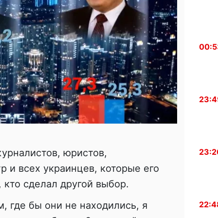
00:5
23:4
урналистов, юристов,
23:2
р и всех украинцев, которые его
 кто сделал другой выбор.
, где бы они не находились, я
22:4