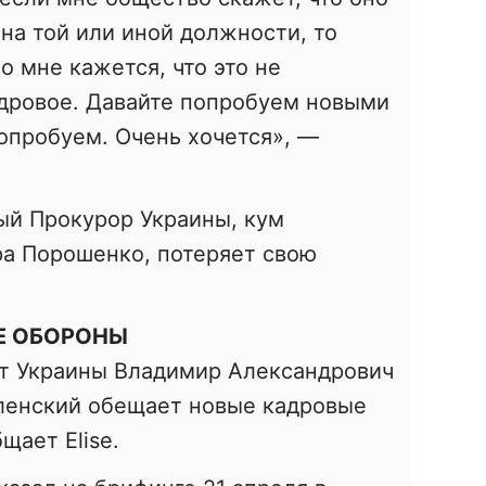
на той или иной должности, то
о мне кажется, что это не
дровое. Давайте попробуем новыми
Попробуем. Очень хочется», —
й Прокурор Украины, кум
ра Порошенко, потеряет свою
Е ОБОРОНЫ
нт Украины Владимир Александрович
ленский обещает новые кадровые
щает Еlise.