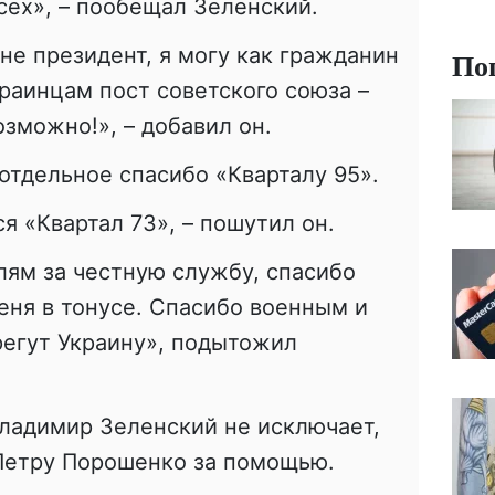
сех», – пообещал Зеленский.
не президент, я могу как гражданин
По
краинцам пост советского союза –
озможно!», – добавил он.
отдельное спасибо «Кварталу 95».
я «Квартал 73», – пошутил он.
ям за честную службу, спасибо
меня в тонусе. Спасибо военным и
ерегут Украину», подытожил
ладимир Зеленский не исключает,
 Петру Порошенко за помощью.