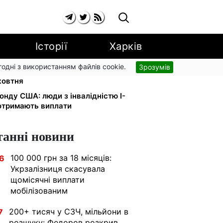
Історії
Харків
згодні з використанням файлів cookie.
Зрозумів
а YouTube: Ощадбанк і Mastercard
жовтня
онду США: люди з інвалідністю I-
 отримають виплати
танні новини
100 000 грн за 18 місяців:
6
Укрзалізниця скасувала
щомісячні виплати
мобілізованим
200+ тисяч у СЗЧ, мільйони в
7
розшуку: Федоров розкрив