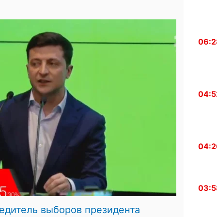
06:2
04:5
04:2
03:5
едитель выборов президента