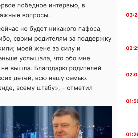
ервое победное интервью, в
важные вопросы.
03:2
сейчас не будет никакого пафоса,
сибо, своим родителям за поддержку
ежили; моей жене за силу и
02:2
аньше услышала, что обо мне
я не вышла. Благодарю родителей
02:0
оих детей, всю нашу семью.
нде, всему штабу», – отметил
01:5
01:2