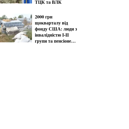
ТЦК та ВЛК
2000 грн
щокварталу від
фонду США: люди з
інвалідністю I-II
групи та пенсіонери
60+ отримають
виплати