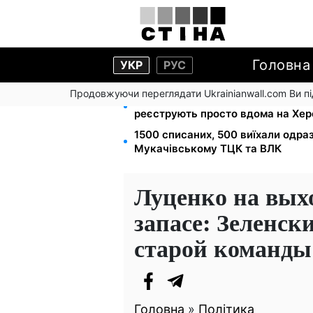
Головна
УКР
РУС
Продовжуючи переглядати Ukrainianwall.com Ви 
Допомога людям з інвалідністю I-I
реєструють просто вдома на Хе
1500 списаних, 500 виїхали одра
Мукачівському ТЦК та ВЛК
Луценко на вых
запасе: Зеленски
старой команды
Головна
»
Політика