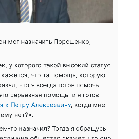
 он мог назначить Порошенко,
к, у которого такой высокий статус
 кажется, что та помощь, которую
азал, что я всегда готов помочь
это серьезная помощь, и я готов
я к Петру Алексеевичу
, когда мне
ему нет?».
кем-то назначил? Тогда я обращусь
 если мне общество скажет, что оно