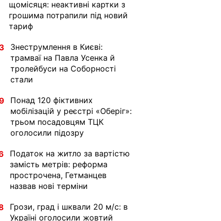
щомісяця: неактивні картки з
грошима потрапили під новий
тариф
Знеструмлення в Києві:
3
трамваї на Павла Усенка й
тролейбуси на Соборності
стали
Понад 120 фіктивних
9
мобілізацій у реєстрі «Оберіг»:
трьом посадовцям ТЦК
оголосили підозру
Податок на житло за вартістю
6
замість метрів: реформа
прострочена, Гетманцев
назвав нові терміни
Грози, град і шквали 20 м/с: в
8
Україні оголосили жовтий