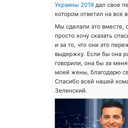
Украины 2019
дал свое п
котором ответил на все 
Мы сделали это вместе, 
просто хочу сказать спа
и за то, что они это пер
выдержку. Если бы она р
говорили, она бы за мен
моей жены, благодарю св
Спасибо всей нашей кома
Зеленский.