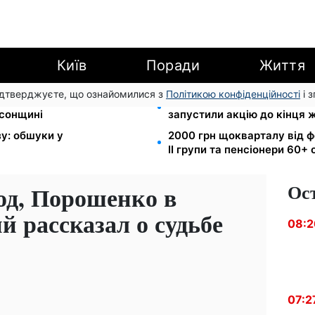
Київ
Поради
Життя
підтверджуєте, що ознайомилися з
Політикою конфіденційності
і 
I групи: DRC, Acted і NP
Кешбек до 40% на Netflix т
рсонщині
запустили акцію до кінця 
зу: обшуки у
2000 грн щокварталу від ф
II групи та пенсіонери 60+
Ос
од, Порошенко в
й рассказал о судьбе
08:2
07:2