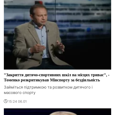
"Закриття дитячо-спортивних шкіл на місцях триває", -
Томенко розкритикував Мінспорту за бездіяльність
Займіться підтримкою та розвитком дитячого і
масового спорту
15:24 06.01