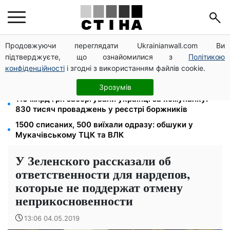
Продовжуючи переглядати Ukrainianwall.com Ви
100 000 грн за 18 місяців: Укрзалізниця скасувала
підтверджуєте, що ознайомилися з
Політикою
щомісячні виплати мобілізованим
конфіденційності
і згодні з використанням файлів cookie.
120 грн на день лише на дорогу: кияни масово
звільняються через тариф 30 грн за проїзд
Зрозумів
113 млрд грн заборгували українці за комуналку:
830 тисяч проваджень у реєстрі боржників
1500 списаних, 500 виїхали одразу: обшуки у
Мукачівському ТЦК та ВЛК
У Зеленского рассказали об
ответственности для нардепов,
которые не поддержат отмену
неприкосновенности
13:06 04.05.2019