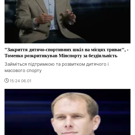
"Закриття дитячо-спортивних шкіл на місцях триває", -
Томенко розкритикував Мінспорту за бездіяльність
Займіться підтримкою та розвитком дитячого і
масового спорту
15:24 06.01