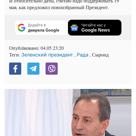
И относительно даты, считаю надо поддерживать 19
мая, как предложил новоизбранный Президент.
Додайте в
Читайте нас у
Google News
джерела Google
Опубліковано:
04.05 23:20
Теги:
,
, Сыроид
Зеленский президент
Рада