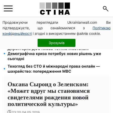
Продовжуючи переглядати Ukrainianwall.com Ви
Працюєте повний день — отримуйте єЯсла: ПФУ
підтверджуєте, що ознайомилися з
Політикою
пояснив умови допомоги на дитину 1-3 роки
конфіденційності
і згодні з використанням файлів cookie.
Кешбек до 40% на Netflix та YouTube: Ощадбанк і
Mastercard запустили акцію до кінця жовтня
Зрозумів
Директорка ДОЗ Києва Тетяна Мостепан:
Демографічна криза потребує нових рішень уже
сьогодні
Техогляд без СТО й міжнародні права онлайн —
шахрайство: попередження МВС
Оксана Сыроид о Зеленском:
«Может вдруг мы становимся
свидетелями рождения новой
политической культуры»
23:20 04.05.2019