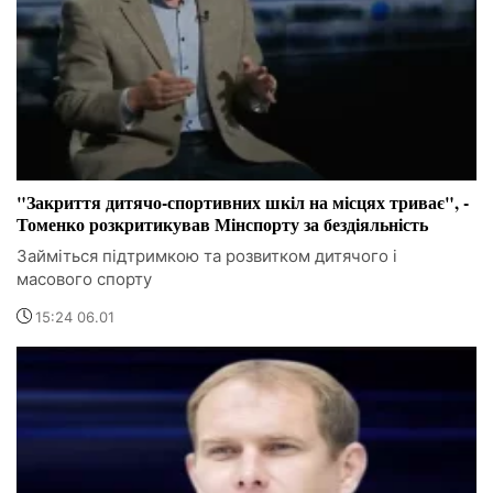
"Закриття дитячо-спортивних шкіл на місцях триває", -
Томенко розкритикував Мінспорту за бездіяльність
Займіться підтримкою та розвитком дитячого і
масового спорту
15:24 06.01