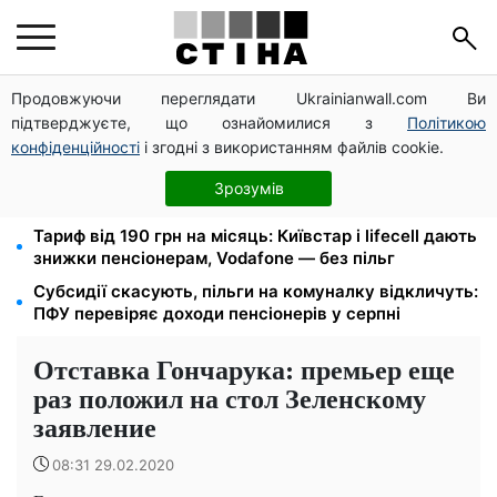
Продовжуючи переглядати Ukrainianwall.com Ви
Директорка ДОЗ Києва Тетяна Мостепан:
підтверджуєте, що ознайомилися з
Політикою
Демографічна криза потребує нових рішень уже
сьогодні
конфіденційності
і згодні з використанням файлів cookie.
Пенсійна реформа у вересні: добровільні
Зрозумів
накопичення й перегляд спецпенсій суддів
Тариф від 190 грн на місяць: Київстар і lifecell дають
знижки пенсіонерам, Vodafone — без пільг
Субсидії скасують, пільги на комуналку відкличуть:
ПФУ перевіряє доходи пенсіонерів у серпні
Отставка Гончарука: премьер еще
раз положил на стол Зеленскому
заявление
08:31 29.02.2020