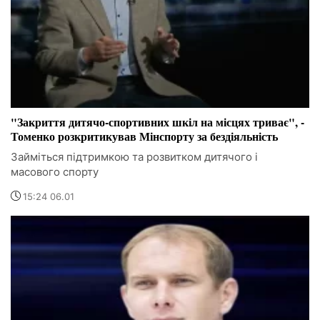
"Закриття дитячо-спортивних шкіл на місцях триває", -
Томенко розкритикував Мінспорту за бездіяльність
Займіться підтримкою та розвитком дитячого і
масового спорту
15:24 06.01