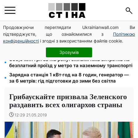
Продовжуючи переглядати Ukrainianwall.com Ви
12 300 грн від УВКБ ООН: пенсіонери та безробітні
підтверджуєте, що ознайомилися з
Політикою
переселенці отримають виплати у серпні
конфіденційності
і згодні з використанням файлів cookie.
Долар по 44,50 грн, євро — 51,34: курс валют у
банках 9 серпня
Зрозумів
366,6 млн грн за пів року: скільки Київ витратив на
безплатний проїзд у метро та наземному транспорті
Зарядна станція 1 кВт·год на 8 годин, генератор —
за 6 метрів: гід підготовки до зими без світла
Грибаускайте призвала Зеленского
раздавить всех олигархов страны
12:29 21.05.2019