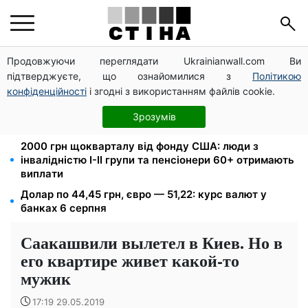
Продовжуючи переглядати Ukrainianwall.com Ви
Директорка ДОЗ Києва Тетяна Мостепан:
підтверджуєте, що ознайомилися з
Політикою
Демографічна криза потребує нових рішень уже
сьогодні
конфіденційності
і згодні з використанням файлів cookie.
Пенсійна реформа у вересні: добровільні
Зрозумів
накопичення й перегляд спецпенсій суддів
2000 грн щокварталу від фонду США: люди з
інвалідністю I-II групи та пенсіонери 60+ отримають
виплати
Долар по 44,45 грн, євро — 51,22: курс валют у
банках 6 серпня
Саакашвили вылетел в Киев. Но в
его квартире живет какой-то
мужик
17:19 29.05.2019