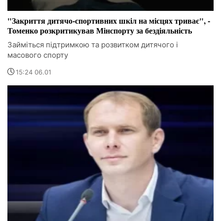
"Закриття дитячо-спортивних шкіл на місцях триває", -
Томенко розкритикував Мінспорту за бездіяльність
Займіться підтримкою та розвитком дитячого і
масового спорту
15:24 06.01