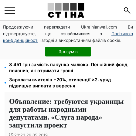
Продовжуючи переглядати Ukrainianwall.com Ви
Пенсія по інвалідності III групи з вересня: від 2595
підтверджуєте, що ознайомилися з
Політикою
до 10 625 грн — хто скільки отримає
конфіденційності
і згодні з використанням файлів cookie.
Мавіки, зарядні станції та апарати для реанімації:
Християнський корпус передав вантаж на
Зрозумів
Запорізький та Покровський напрямки
8 451 грн замість пакунка малюка: Пенсійний фонд
пояснив, як отримати гроші
Зарплати вчителів +20%, стипендії ×2: уряд
підвищує виплати з вересня
Объявление: требуются украинцы
для работы народными
депутатами. «Слуга народа»
запустила проект
20:23 29.05.2019