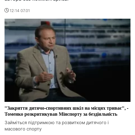
12:14 07.01
"Закриття дитячо-спортивних шкіл на місцях триває", -
Томенко розкритикував Мінспорту за бездіяльність
Займіться підтримкою та розвитком дитячого і
масового спорту