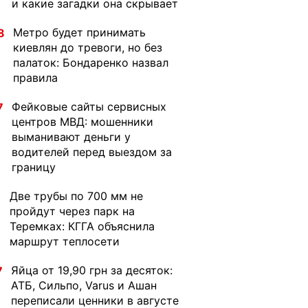
и какие загадки она скрывает
Метро будет принимать
8
киевлян до тревоги, но без
палаток: Бондаренко назвал
правила
Фейковые сайты сервисных
7
центров МВД: мошенники
выманивают деньги у
водителей перед выездом за
границу
Две трубы по 700 мм не
1
пройдут через парк на
Теремках: КГГА объяснила
маршрут теплосети
Яйца от 19,90 грн за десяток:
7
АТБ, Сильпо, Varus и Ашан
переписали ценники в августе