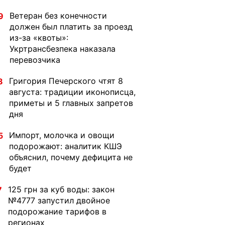
Ветеран без конечности
9
должен был платить за проезд
из-за «квоты»:
Укртрансбезпека наказала
перевозчика
Григория Печерского чтят 8
8
августа: традиции иконописца,
приметы и 5 главных запретов
дня
Импорт, молочка и овощи
5
подорожают: аналитик КШЭ
объяснил, почему дефицита не
будет
125 грн за куб воды: закон
7
№4777 запустил двойное
подорожание тарифов в
регионах