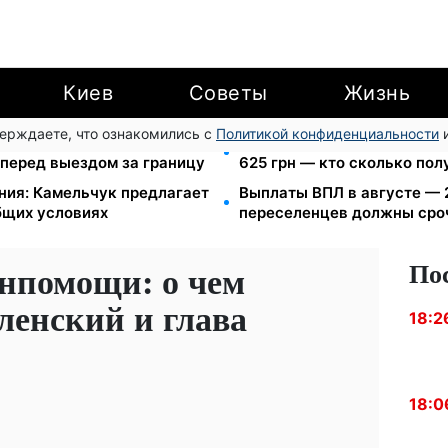
Киев
Советы
Жизнь
верждаете, что ознакомились с
Политикой конфиденциальности
и
тров МВД: мошенники
Пенсия по инвалидности III
 перед выездом за границу
625 грн — кто сколько пол
ния: Камельчук предлагает
Выплаты ВПЛ в августе — 2
бщих условиях
переселенцев должны сро
По
инпомощи: о чем
ленский и глава
18:2
18:0