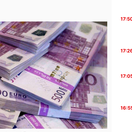
17:5
17:2
17:0
16:5