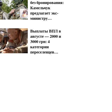
без бронирования:
Камельчук
предлагает экс-
министру
мобилизацию на
общих условиях
Выплаты ВПЛ в
августе — 2000 и
3000 грн: 4
категории
переселенцев
должны срочно
обновить данные