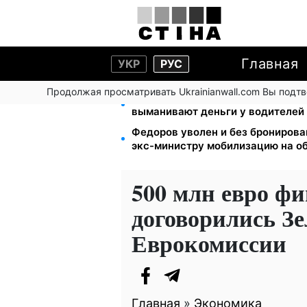
Главная
УКР
РУС
Продолжая просматривать Ukrainianwall.com Вы подт
Фейковые сайты сервисных цен
выманивают деньги у водителей
Федоров уволен и без бронирова
экс-министру мобилизацию на о
500 млн евро ф
договорились Зе
Еврокомиссии
Главная
»
Экономика