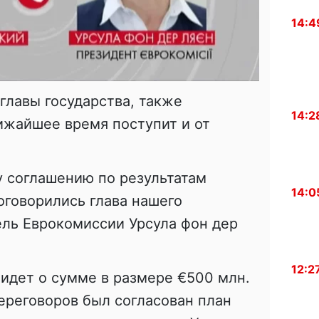
14:4
главы государства, также
14:2
ижайшее время поступит и от
у соглашению по результатам
14:0
оговорились глава нашего
ель Еврокомиссии Урсула фон дер
12:2
 идет о сумме в размере
€500 млн.
переговоров был согласован план