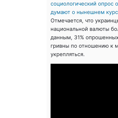
социологический опрос о
думают о нынешнем курс
Отмечается, что украин
национальной валюты бо
данным, 31% опрошенных 
гривны по отношению к 
укрепляться.