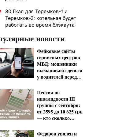
80 Гкал для Теремков-1 и
7
Теремков-2: котельная будет
работать во время блэкаута
пулярные новости
Фейковые сайты
сервисных центров
МВД: мошенники
выманивают деньги
у водителей перед
выездом за границу
Пенсия по
инвалидности III
группы с сентября:
от 2595 до 10 625 грн
— кто сколько
получит
Федоров уволен и