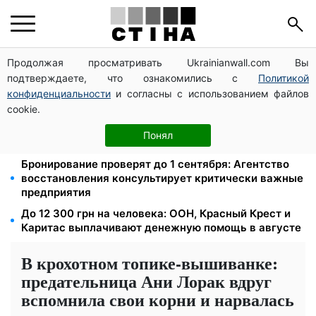
Продолжая просматривать Ukrainianwall.com Вы
На стадионе "Спартак" в Киеве состоялся
подтверждаете, что ознакомились с
Политикой
товарищеский матч между командами посольств
США и Франции
конфиденциальности
и согласны с использованием файлов
cookie.
Права из Саудовской Аравии обменяли на
украинские: процедура, которую стоит знать
Понял
водителям
Бронирование проверят до 1 сентября: Агентство
восстановления консультирует критически важные
предприятия
До 12 300 грн на человека: ООН, Красный Крест и
Каритас выплачивают денежную помощь в августе
В крохотном топике-вышиванке:
предательница Ани Лорак вдруг
вспомнила свои корни и нарвалась