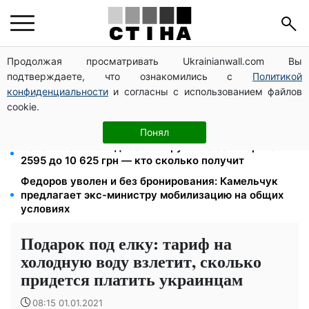
Продолжая просматривать Ukrainianwall.com Вы
Церковный праздник 9 августа: апостол Матфий,
подтверждаете, что ознакомились с
Политикой
три строгих запрета Успенского поста и приметы на
зиму
конфиденциальности
и согласны с использованием файлов
cookie.
До 19 400 грн на дрова: ПФУ принимает заявления
на субсидию для владельцев печного отопления
Понял
Пенсия по инвалидности III группы с сентября: от
2595 до 10 625 грн — кто сколько получит
Федоров уволен и без бронирования: Камельчук
предлагает экс-министру мобилизацию на общих
условиях
Подарок под елку: тариф на
холодную воду взлетит, сколько
придется платить украинцам
08:15 01.01.2021