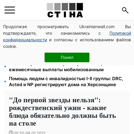
Продолжая просматривать Ukrainianwall.com Вы
Может ли Почтовая площадь стать главной точкой
подтверждаете, что ознакомились с
Политикой
входа в исторический Киев
конфиденциальности
и согласны с использованием файлов
26 000 подписей — Зеленский поручил СНБО
cookie.
лишать водителей прав за систематические
нарушения
Понял
100 000 грн за 18 месяцев: Укрзализныця отменила
ежемесячные выплаты мобилизованным
Помощь людям с инвалидностью I-II группы: DRC,
Acted и NP регистрируют дома на Херсонщине
"До первой звезды нельзя":
рождественский ужин - какие
блюда обязательно должны быть
на столе
15:20 06.01.2021