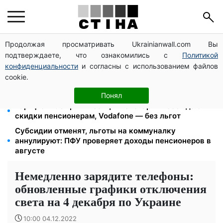
Продолжая просматривать Ukrainianwall.com Вы
Директор ДОЗ Киева Татьяна Мостепан:
подтверждаете, что ознакомились с
Политикой
Демографический кризис нуждается в новых
решениях уже сегодня
конфиденциальности
и согласны с использованием файлов
cookie.
Пенсионная реформа в сентябре: добровольные
накопления и пересмотр спецпенсий судей
Понял
Тариф от 190 грн в месяц: Киевстар и lifecell дают
скидки пенсионерам, Vodafone — без льгот
Субсидии отменят, льготы на коммуналку
аннулируют: ПФУ проверяет доходы пенсионеров в
августе
Немедленно зарядите телефоны:
обновленные графики отключения
света на 4 декабря по Украине
10:00 04.12.2022