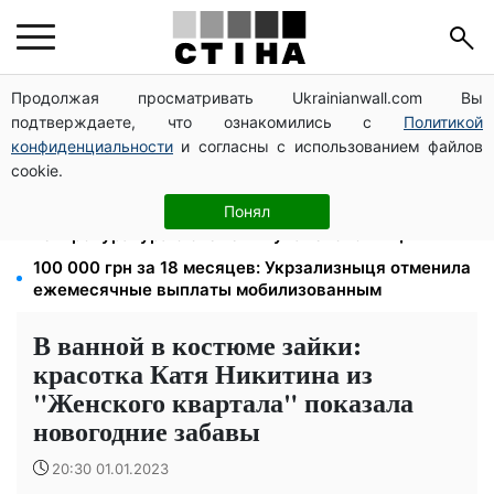
Продолжая просматривать Ukrainianwall.com Вы
172 940 грн защитят жилье от ареста за
подтверждаете, что ознакомились с
Политикой
коммуналку: с октября порог — 432 тысячи
конфиденциальности
и согласны с использованием файлов
8 451 грн вместо пакета малыша: Пенсионный фонд
cookie.
объяснил, как получить деньги
1577 человек списали с учета за $10 000:
Понял
Генпрокуратура о схеме в Мукачевском ТЦК
100 000 грн за 18 месяцев: Укрзализныця отменила
ежемесячные выплаты мобилизованным
В ванной в костюме зайки:
красотка Катя Никитина из
"Женского квартала" показала
новогодние забавы
20:30 01.01.2023