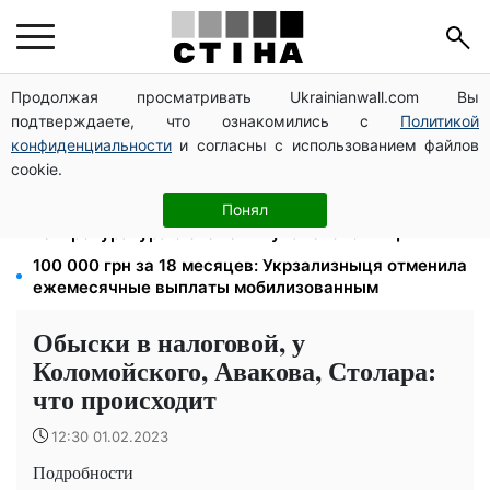
Продолжая просматривать Ukrainianwall.com Вы
172 940 грн защитят жилье от ареста за
подтверждаете, что ознакомились с
Политикой
коммуналку: с октября порог — 432 тысячи
конфиденциальности
и согласны с использованием файлов
8 451 грн вместо пакета малыша: Пенсионный фонд
cookie.
объяснил, как получить деньги
1577 человек списали с учета за $10 000:
Понял
Генпрокуратура о схеме в Мукачевском ТЦК
100 000 грн за 18 месяцев: Укрзализныця отменила
ежемесячные выплаты мобилизованным
Обыски в налоговой, у
Коломойского, Авакова, Столара:
что происходит
12:30 01.02.2023
Подробности