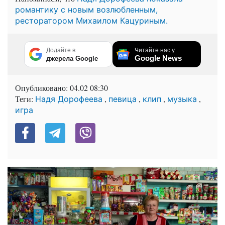
романтику с новым возлюбленным,
ресторатором Михаилом Кацуриным.
Додайте в
Читайте нас у
Google News
джерела Google
Опубликовано:
04.02 08:30
Теги:
,
,
,
,
Надя Дорофеева
певица
клип
музыка
игра