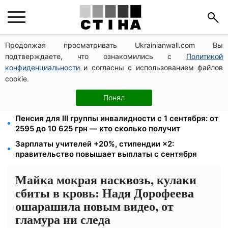
Продолжая просматривать Ukrainianwall.com Вы
10 заявок — и МСЦ МВД приедет в громаду: обмен
подтверждаете, что ознакомились с
Политикой
прав, регистрация авто и международное
удостоверение
конфиденциальности
и согласны с использованием файлов
cookie.
26 000 подписей — Зеленский поручил СНБО
лишать водителей прав за систематические
Понял
нарушения
Пенсия для III группы инвалидности с 1 сентября: от
2595 до 10 625 грн — кто сколько получит
Зарплаты учителей +20%, стипендии ×2:
правительство повышает выплаты с сентября
Майка мокрая насквозь, кулаки
сбиты в кровь: Надя Дорофеева
ошарашила новым видео, от
гламура ни следа