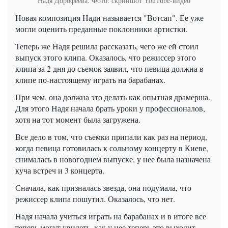
Надя Дорофеева. Фото: скриншот YouTube-видео
Новая композиция Нади называется "Вотсап". Ее уже
могли оценить преданные поклонники артистки.
Теперь же Надя решила рассказать, чего же ей стоил
выпуск этого клипа. Оказалось, что режиссер этого
клипа за 2 дня до съемок заявил, что певица должна в
клипе по-настоящему играть на барабанах.
При чем, она должна это делать как опытная драмерша.
Для этого Надя начала брать уроки у профессионалов,
хотя на тот момент была загружена.
Все дело в том, что съемки припали как раз на период,
когда певица готовилась к сольному концерту в Киеве,
снималась в новогоднем выпуске, у нее была назначена
куча встреч и 3 концерта.
Сначала, как призналась звезда, она подумала, что
режиссер клипа пошутил. Оказалось, что нет.
Надя начала учиться играть на барабанах и в итоге все
теперь могут увидеть, как у нее теперь это выходит.