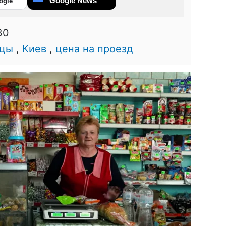
Google News
ogle
30
нцы
,
Киев
,
цена на проезд