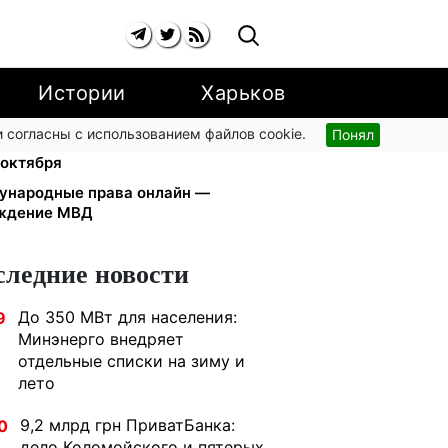
Истории
Харьков
 согласны с использованием файлов cookie.
Понял
и YouTube: Ощадбанк и Mastercard
 октября
дународные права онлайн —
еждение МВД
следние новости
До 350 МВт для населения:
9
Минэнерго внедряет
отдельные списки на зиму и
лето
9,2 млрд грн ПриватБанка:
0
дело Коломойского и пятерых