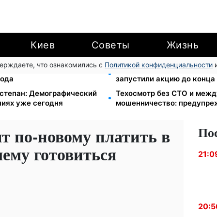
Киев
Советы
Жизнь
верждаете, что ознакомились с
Политикой конфиденциальности
и
йте єЯсла: ПФУ объяснил
Кэшбек до 40% на Netflix 
года
запустили акцию до конца
степан: Демографический
Техосмотр без СТО и меж
ниях уже сегодня
мошенничество: предупр
По
т по-новому платить в
чему готовиться
21:0
20:5