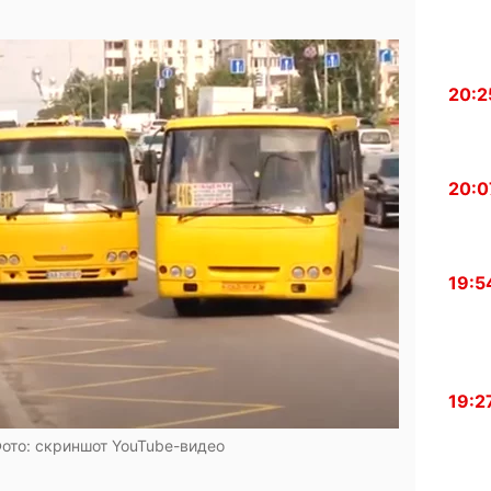
20:2
20:0
19:5
19:2
ото: скриншот YouTube-видео