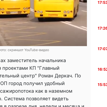
17:5
17:2
17:0
ото: скриншот YouTube-видео
нах заместитель начальника
я проектами КП "Главный
16:5
ельный центр" Роман Деркач. По
СОП город получил удобный
15:5
ссажиропотока как в наземном
о. Система позволяет видеть
 в разрезе дня, недели и месяца и