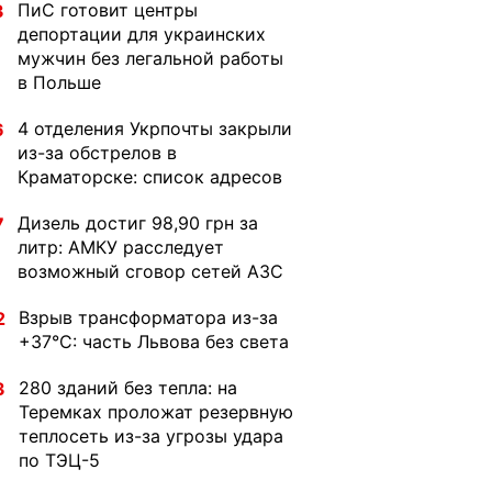
ПиС готовит центры
3
депортации для украинских
мужчин без легальной работы
в Польше
4 отделения Укрпочты закрыли
6
из-за обстрелов в
Краматорске: список адресов
Дизель достиг 98,90 грн за
7
литр: АМКУ расследует
возможный сговор сетей АЗС
Взрыв трансформатора из-за
2
+37°C: часть Львова без света
280 зданий без тепла: на
3
Теремках проложат резервную
теплосеть из-за угрозы удара
по ТЭЦ-5