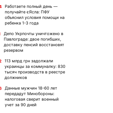
Работаете полный день —
4
получайте єЯсла: ПФУ
объяснил условия помощи на
ребенка 1-3 года
Депо Укрпочты уничтожено в
1
Павлограде: двое погибших,
доставку пенсий восстановят
резервом
113 млрд грн задолжали
2
украинцы за коммуналку: 830
тысяч производств в реестре
должников
Данные мужчин 18-60 лет
6
передадут Минобороны:
налоговая сверит военный
учет за 90 дней