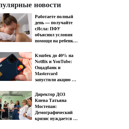
пулярные новости
Работаете полный
день — получайте
єЯсла: ПФУ
объяснил условия
помощи на ребенка
1-3 года
Кэшбек до 40% на
Netflix и YouTube:
Ощадбанк и
Mastercard
запустили акцию до
конца октября
Директор ДОЗ
Киева Татьяна
Мостепан:
Демографический
кризис нуждается в
новых решениях