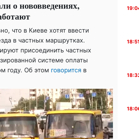
ли о нововведениях,
19:0
аботают
но, что в Киеве хотят ввести
зда в частных маршрутках.
18:5
ируют присоединить частных
изированной системе оплаты
ом году. Об этом
говорится
в
18:3
18:0