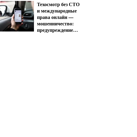
уже сегодня
Техосмотр без СТО
и международные
права онлайн —
мошенничество:
предупреждение
МВД