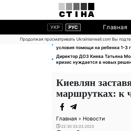
Главная
УКР
РУС
Продолжая просматривать Ukrainianwall.com Вы подт
Работаете полный день — получа
условия помощи на ребенка 1-3 
Директор ДОЗ Киева Татьяна Мо
кризис нуждается в новых реше
Киевлян заставя
маршрутках: к 
Главная
»
Новости
22:30 03.03.2023