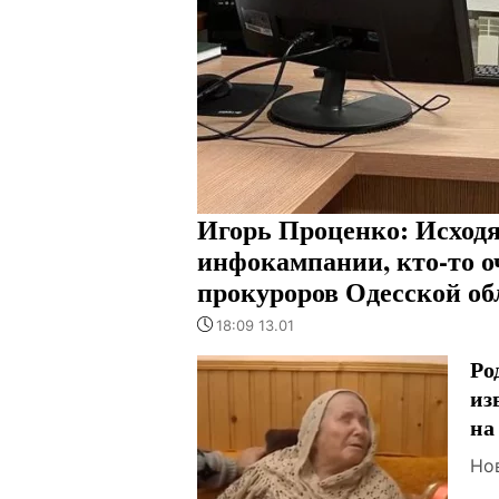
Игорь Проценко: Исходя
инфокампании, кто-то о
прокуроров Одесской об
18:09 13.01
Ро
из
на
Но