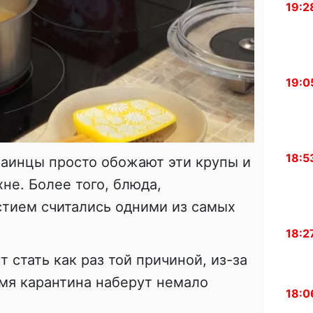
19:2
19:0
18:5
раинцы просто обожают эти крупы и
хне. Более того, блюда,
стием считались одними из самых
18:2
т стать как раз той причиной, из-за
мя карантина наберут немало
18:0