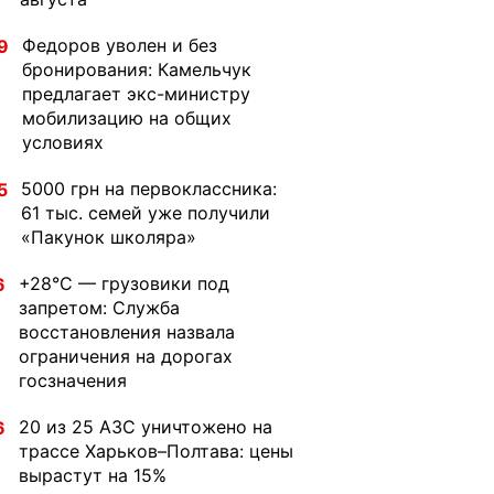
Федоров уволен и без
9
бронирования: Камельчук
предлагает экс-министру
мобилизацию на общих
условиях
5000 грн на первоклассника:
5
61 тыс. семей уже получили
«Пакунок школяра»
+28°C — грузовики под
6
запретом: Служба
восстановления назвала
ограничения на дорогах
госзначения
20 из 25 АЗС уничтожено на
6
трассе Харьков–Полтава: цены
вырастут на 15%