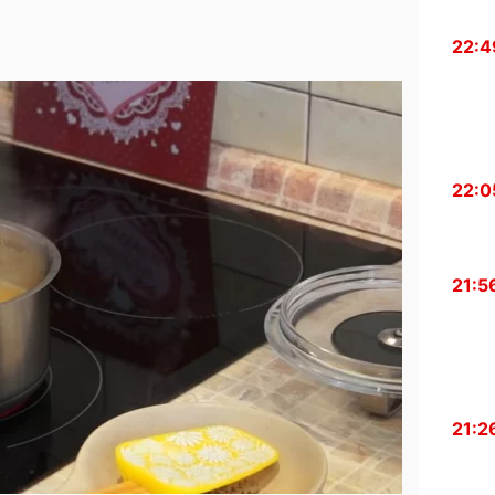
22:4
22:0
21:5
21:2