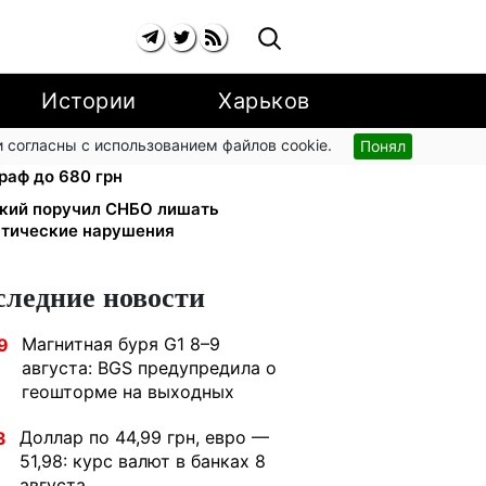
Истории
Харьков
 согласны с использованием файлов cookie.
Понял
й улице: водителям грузовиков
раф до 680 грн
ский поручил СНБО лишать
атические нарушения
следние новости
Магнитная буря G1 8–9
9
августа: BGS предупредила о
геошторме на выходных
Доллар по 44,99 грн, евро —
3
51,98: курс валют в банках 8
августа