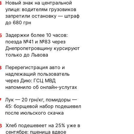
Новый знак на центральной
8
улице: водителям грузовиков
запретили остановку — штраф
до 680 грн
Задержки более 10 часов:
5
поезда №41 и №83 через
Днепропетровщину курсируют
только до Львова
Перерегистрация авто и
3
надлежащий пользователь
через Дию: ГСЦ МВД
напомнило об онлайн-услугах
Лук — 20 грн/кг, помидоры —
7
45: борщевой набор подешевел
после июльского скачка
Хлеб подешевеет на 25% уже в
6
сентябре: пшеница вдвое