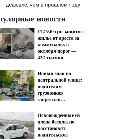
дешевле, чем в прошлом году
пулярные новости
172 940 грн защитят
жилье от ареста за
коммуналку: с
октября порог —
432 тысячи
Новый знак на
центральной улице:
водителям
грузовиков
запретили
остановку — штраф
до 680 грн
Освобожденные из
плена бесплатно
восстановят
водительское