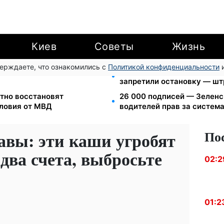
Киев
Советы
Жизнь
верждаете, что ознакомились с
Политикой конфиденциальности
и
еста за коммуналку: с
Новый знак на центрально
запретили остановку — шт
тно восстановят
26 000 подписей — Зелен
словия от МВД
водителей прав за систем
По
авы: эти каши угробят
 два счета, выбросьте
02:2
01:2