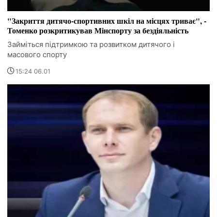
"Закриття дитячо-спортивних шкіл на місцях триває", -
Томенко розкритикував Мінспорту за бездіяльність
Займіться підтримкою та розвитком дитячого і
масового спорту
15:24 06.01