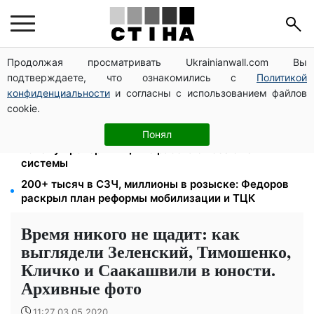
Продолжая просматривать Ukrainianwall.com Вы
172 940 грн защитят жилье от ареста за
подтверждаете, что ознакомились с
Политикой
коммуналку: с октября порог — 432 тысячи
конфиденциальности
и согласны с использованием файлов
8 451 грн вместо пакета малыша: Пенсионный фонд
cookie.
объяснил, как получить деньги
Цифровизация дел и ВВК: юрист Танасийчук —
Понял
почему проверки ТЦК не работают без смены
системы
200+ тысяч в СЗЧ, миллионы в розыске: Федоров
раскрыл план реформы мобилизации и ТЦК
Время никого не щадит: как
выглядели Зеленский, Тимошенко,
Кличко и Саакашвили в юности.
Архивные фото
11:27 03.05.2020