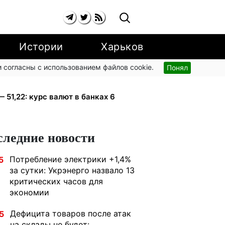
Истории
Харьков
 согласны с использованием файлов cookie.
Понял
ли сразу: обыски в Мукачевском
— 51,22: курс валют в банках 6
следние новости
Потребление электрики +1,4%
5
за сутки: Укрэнерго назвало 13
критических часов для
экономии
Дефицита товаров после атак
5
на склады не будет: