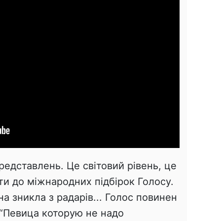
редставлень
.
Це
світовий
рівень
,
це
ти
до
міжнародних
підбірок
Голосу.
на
зникла
з
радарів
... Голос повинен
“
Певица
которую не надо