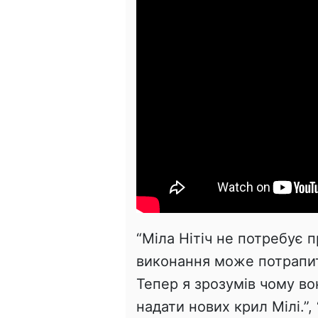
“
Міла
Нітіч
не
потребує
п
виконання
може
потрапи
Тепер
я
зрозумів
чому
во
надати
нових
крил
Мілі
.”, 