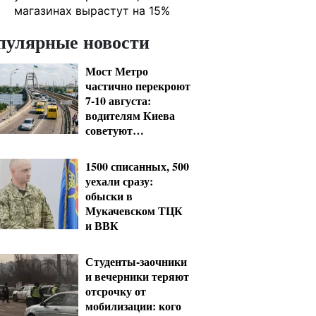
магазинах вырастут на 15%
пулярные новости
Мост Метро
частично перекроют
7-10 августа:
водителям Киева
советуют
планировать объезд
1500 списанных, 500
уехали сразу:
обыски в
Мукачевском ТЦК
и ВВК
Студенты-заочники
и вечерники теряют
отсрочку от
мобилизации: кого