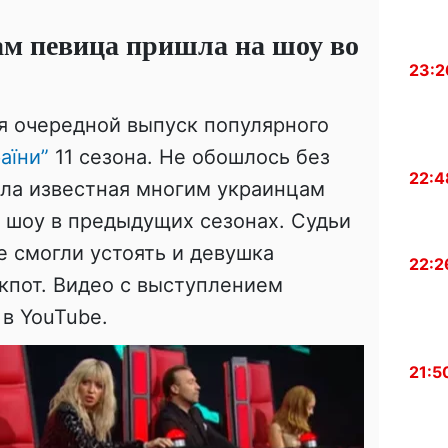
ам певица пришла на шоу во
23:2
я очередной выпуск популярного
аїни
”
11 сезона. Не обошлось без
22:4
шла известная многим украинцам
о шоу в предыдущих сезонах. Судьи
е смогли устоять
и девушка
22:2
кпот. Видео с выступлением
 в
YouTube
.
21:5