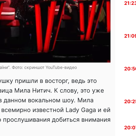
21:2
21:0
аїни". Фото: скриншот YouTube-видео
20:5
шку пришли в восторг, ведь это
евица
Мила
Нитич
. К слову, это уже
в данном вокальном шоу. Мила
20:2
ю всемирно
известной
Lady
Gaga
и ей
о прослушивания добиться внимания
20:0