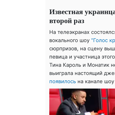
Известная украинц
второй раз
На телеэкранах состоялс
вокального шоу
“Голос
кр
сюрпризов, на сцену вы
певица и участница этог
Тина Кароль и
Монатик
н
выиграла настоящий дже
появилось
на канале шоу