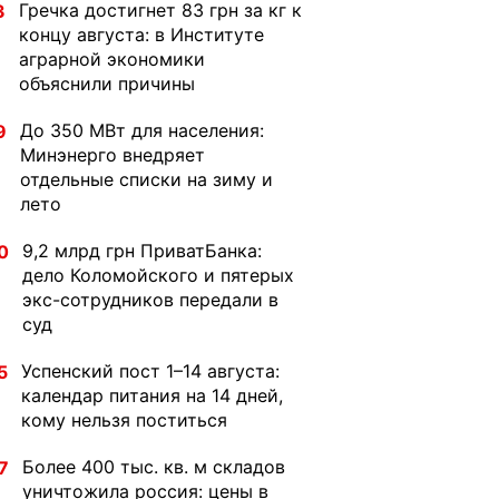
Гречка достигнет 83 грн за кг к
3
концу августа: в Институте
аграрной экономики
объяснили причины
До 350 МВт для населения:
9
Минэнерго внедряет
отдельные списки на зиму и
лето
9,2 млрд грн ПриватБанка:
0
дело Коломойского и пятерых
экс-сотрудников передали в
суд
Успенский пост 1–14 августа:
5
календар питания на 14 дней,
кому нельзя поститься
Более 400 тыс. кв. м складов
7
уничтожила россия: цены в