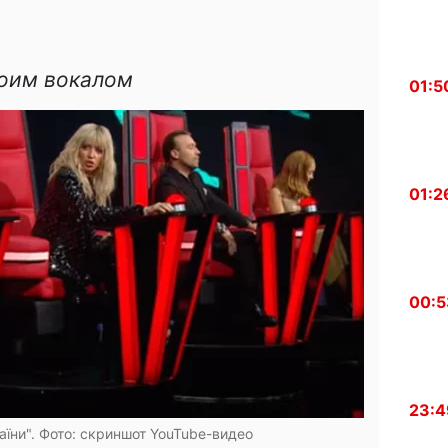
воим вокалом
01:5
01:2
00:5
23:4
аїни". Фото: скриншот YouTube-видео