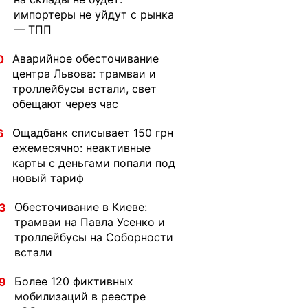
импортеры не уйдут с рынка
— ТПП
Аварийное обесточивание
0
центра Львова: трамваи и
троллейбусы встали, свет
обещают через час
Ощадбанк списывает 150 грн
6
ежемесячно: неактивные
карты с деньгами попали под
новый тариф
Обесточивание в Киеве:
3
трамваи на Павла Усенко и
троллейбусы на Соборности
встали
Более 120 фиктивных
9
мобилизаций в реестре