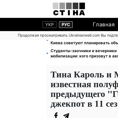
Главная
УКР
РУС
Продолжая просматривать Ukrainianwall.com Вы подт
Мост Метро частично перекроют 
Киева советуют планировать об
Студенты-заочники и вечерники 
мобилизации: кого призовут в ав
Тина Кароль и 
известная полу
предыдущего "Г
джекпот в 11 се