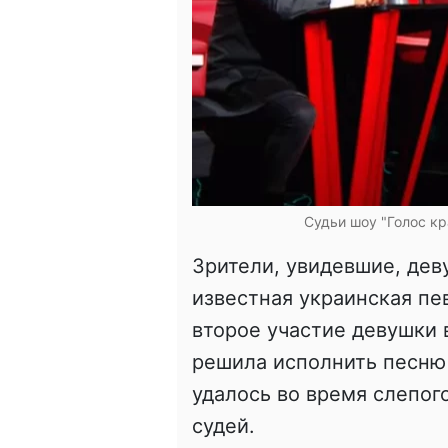
Судьи шоу "Голос кр
Зрители, увидевшие, деву
известная украинская п
второе участие девушки 
решила исполнить песн
удалось во время слепог
судей.