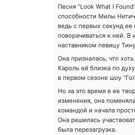
Песня "
Look
What
I
Found
способности Милы
Нити
ведь с первых секунд ее
поворачиваться к ней. В
наставником певицу Тину
Она призналась, что хоть
Кароль ей близка по духу
в первом сезоне шоу “Го
Но за это время в ее тв
изменения, она поменяла
командой и начала просто
Она решилась участвовать
была перезагрузка.