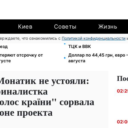
Киев
Советы
Жизнь
верждаете, что ознакомились с
Политикой конфиденциальности
и
7-10 августа: водителям
1500 списанных, 500 уеха
ъезд
ТЦК и ВВК
теряют отсрочку от
Доллар по 44,45 грн, евро 
густе
августа
По
Монатик не устояли:
финалистка
02:2
олос країни" сорвала
зоне проекта
02:0