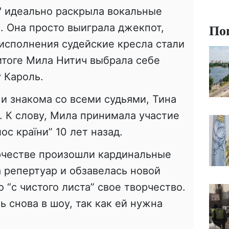
" идеально раскрыла вокальные
По
ч
. Она просто выиграла джекпот,
 исполнения судейские кресла стали
 итоге Мила
Нитич
выбрала себе
 Кароль.
 и знакома со всеми судьями, Тина
. К слову, Мила
принимала
участие
лос
країни
” 10 лет назад.
орчестве произошли кардинальные
 репертуар и обзавелась новой
 “с чистого листа” свое творчество.
 снова в шоу, так как ей нужна