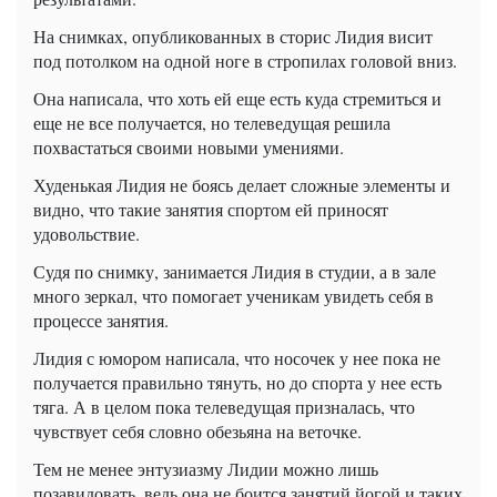
На снимках, опубликованных в
сторис
Лидия висит
под потолком на одной ноге в стропилах головой вниз.
Она написала, что хоть ей еще есть куда стремиться и
еще не все получается, но телеведущая решила
похвастаться своими новыми умениями.
Худенькая Лидия
не боясь делает сложные элементы и
видно, что такие занятия спортом ей приносят
удовольствие.
Судя по снимку, занимается Лидия в студии, а в зале
много зеркал, что помогает ученикам увидеть себя в
процессе
занятия.
Лидия с юмором написала, что носочек у нее пока не
получается правильно тянуть, но до спорта у нее есть
тяга. А в целом пока телеведущая призналась, что
чувствует себя словно обезьяна на веточке.
Тем не менее энтузиазму Лидии можно лишь
позавидовать, ведь она не боится занятий йогой и таких