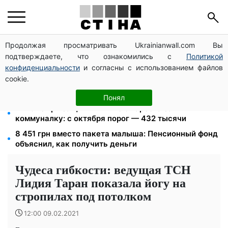
Продолжая просматривать Ukrainianwall.com Вы
Пенсия по инвалидности III группы с сентября: от
подтверждаете, что ознакомились с
Политикой
2595 до 10 625 грн — кто сколько получит
конфиденциальности
и согласны с использованием файлов
10 заявок — и МСЦ МВД приедет в громаду: обмен
cookie.
прав, регистрация авто и международное
удостоверение
Понял
172 940 грн защитят жилье от ареста за
коммуналку: с октября порог — 432 тысячи
8 451 грн вместо пакета малыша: Пенсионный фонд
объяснил, как получить деньги
Чудеса гибкости: ведущая ТСН
Лидия Таран показала йогу на
стропилах под потолком
12:00 09.02.2021